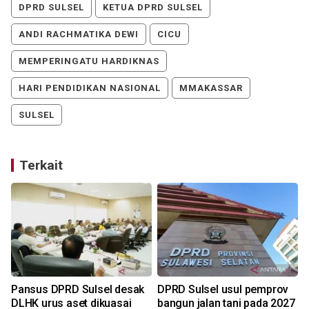
DPRD SULSEL
KETUA DPRD SULSEL
ANDI RACHMATIKA DEWI
CICU
MEMPERINGATU HARDIKNAS
HARI PENDIDIKAN NASIONAL
MMAKASSAR
SULSEL
Terkait
Pansus DPRD Sulsel desak
DPRD Sulsel usul pemprov
DLHK urus aset dikuasai
bangun jalan tani pada 2027