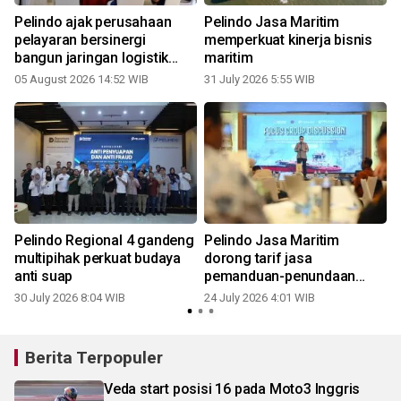
Pelindo ajak perusahaan
Pelindo Jasa Maritim
k
pelayaran bersinergi
memperkuat kinerja bisnis
bangun jaringan logistik
maritim
terpadu
05 August 2026 14:52 WIB
31 July 2026 5:55 WIB
1
Pelindo Regional 4 gandeng
Pelindo Jasa Maritim
multipihak perkuat budaya
dorong tarif jasa
anti suap
pemanduan-penundaan
yang transparan
30 July 2026 8:04 WIB
24 July 2026 4:01 WIB
Berita Terpopuler
Veda start posisi 16 pada Moto3 Inggris