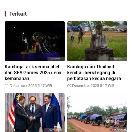
Terkait
Kamboja tarik semua atlet
Kamboja dan Thailand
dari SEA Games 2025 demi
kembali bersitegang di
a
kemananan
perbatasan kedua negara
11 December 2025 5:47 WIB
09 December 2025 5:17 WIB
2