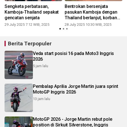
Sengketa perbatasan,
Bentrokan bersenjata
i
Kamboja-Thailand sepakat
pasukan Kamboja dengan
gencatan senjata
Thailand berlanjut, korban
tewas 35 orang
29 July 2025 7:12 WIB, 2025
28 July 2025 10:30 WIB, 2025
2
Berita Terpopuler
Veda start posisi 16 pada Moto3 Inggris
2026
5 jam lalu
Pembalap Aprilia Jorge Martin juara sprint
MotoGP Inggris 2026
13 jam lalu
MotoGP 2026 - Jorge Martin rebut pole
position di Sirkuit Silverstone, Inggris