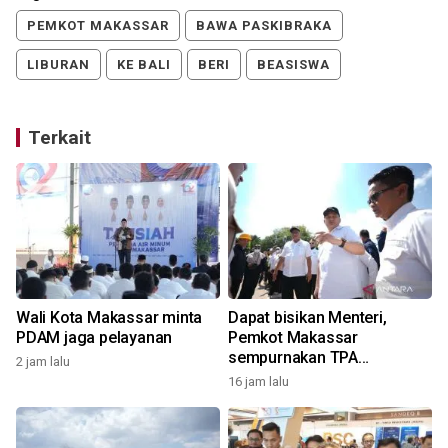
PEMKOT MAKASSAR
BAWA PASKIBRAKA
LIBURAN
KE BALI
BERI
BEASISWA
Terkait
Wali Kota Makassar minta
Dapat bisikan Menteri,
PDAM jaga pelayanan
Pemkot Makassar
sempurnakan TPA
2 jam lalu
Tamangapa
16 jam lalu