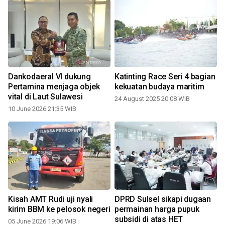
n
Dankodaeral VI dukung
Katinting Race Seri 4 bagian
Pertamina menjaga objek
kekuatan budaya maritim
vital di Laut Sulawesi
24 August 2025 20:08 WIB
10 June 2026 21:35 WIB
Kisah AMT Rudi uji nyali
DPRD Sulsel sikapi dugaan
kirim BBM ke pelosok negeri
permainan harga pupuk
subsidi di atas HET
05 June 2026 19:06 WIB