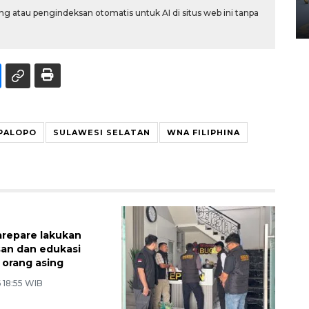
Yogyakarta
g atau pengindeksan otomatis untuk AI di situs web ini tanpa
02 April 2026 12:51 WIB
 PALOPO
SULAWESI SELATAN
WNA FILIPHINA
Parepare lakukan
an dan edukasi
 orang asing
 18:55 WIB