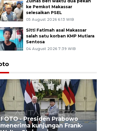
Zulhas beri waktu dua pekan
ke Pemkot Makassar
selesaikan PSEL
05 August 2026 6:13 WIB
Sitti Fatimah asal Makassar
salah satu korban KMP Mutiara
Sentosa
04 August 2026 7:39 WIB
oto
FOTO - Presiden Prabowo
menerima kunjungan Frank-
FOTO - H