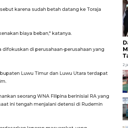
rsebut karena sudah betah datang ke Toraja
ikenakan biaya beban," katanya.
D
M
ga difokuskan di perusahaan-perusahaan yang
T
2 j
Kabupaten Luwu Timur dan Luwu Utara terdapat
im.
ankan seorang WNA Filipina berinisial RA yang
aat ini tengah menjalani detensi di Rudemin