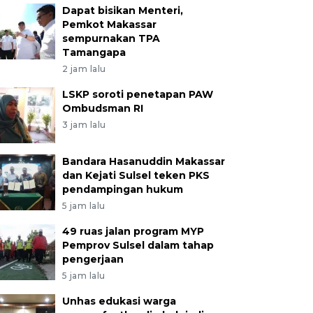
Dapat bisikan Menteri,
Pemkot Makassar
sempurnakan TPA
Tamangapa
2 jam lalu
LSKP soroti penetapan PAW
Ombudsman RI
3 jam lalu
Bandara Hasanuddin Makassar
dan Kejati Sulsel teken PKS
pendampingan hukum
5 jam lalu
49 ruas jalan program MYP
Pemprov Sulsel dalam tahap
pengerjaan
5 jam lalu
Unhas edukasi warga