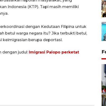
 berdasarkan laporan masyarakat, yang
an Indonesia (KTP). Tapi masih memiliki
anya.
 berkoordinasi dengan Kedutaan Filipina untuk
etul warga negara itu? Jika terbukti betul,
i keimigrasian berupa deportasi.
F
m dengan judul:
Imigrasi Palopo perketat
FOTO - Kirab memperingati
HUT ke-80 Raja Keraton