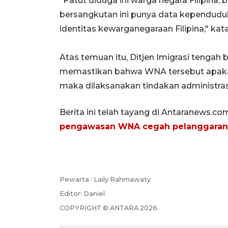
"Patut diduga ini warga negara Filipina,
bersangkutan ini punya data kependuduk
identitas kewarganegaraan Filipina," kat
Atas temuan itu, Ditjen Imigrasi tengah
memastikan bahwa WNA tersebut apakah b
maka dilaksanakan tindakan administras
Berita ini telah tayang di Antaranews.co
pengawasan WNA cegah pelanggaran
Pewarta :
Laily Rahmawaty
Editor:
Daniel
COPYRIGHT ©
ANTARA
2026