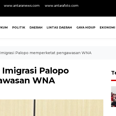
www.antaranews.com
www.antarafoto.com
UKUM
POLITIK
DAERAH
LINTAS DAERAH
GAYA HIDUP
EKONOMI
 Imigrasi Palopo memperketat pengawasan WNA
 Imigrasi Palopo
T
gawasan WNA