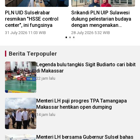
PLN UID Sulselrabar
Srikandi PLN UIP Sulawesi
resmikan "HSSE control
dukung pelestarian budaya
center", ini fungsinya
dengan mengenakan
kebaya
31 July 2026 11:03 WIB
28 July 2026 5:32 WIB
2
Berita Terpopuler
Legenda bulu tangkis Sigit Budiarto cari bibit
di Makassar
22 jam lalu
Menteri LH puji progres TPA Tamangapa
Makassar hentikan open dumping
14 jam lalu
Menteri LH bersama Gubernur Sulsel bahas