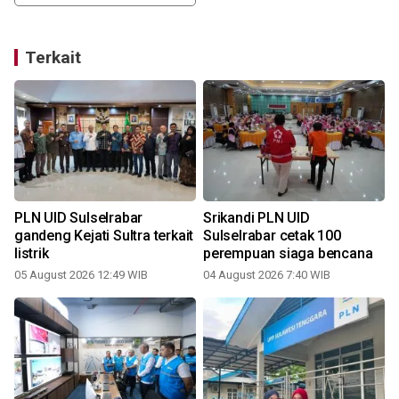
Terkait
PLN UID Sulselrabar
Srikandi PLN UID
gandeng Kejati Sultra terkait
Sulselrabar cetak 100
listrik
perempuan siaga bencana
05 August 2026 12:49 WIB
04 August 2026 7:40 WIB
2