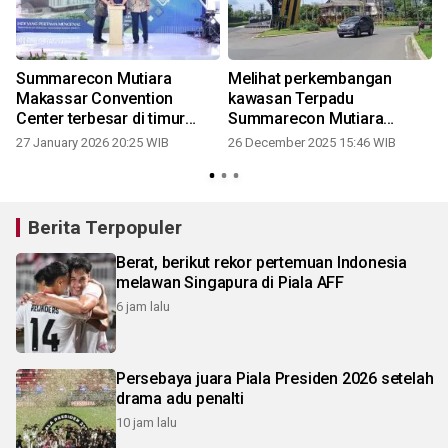
Summarecon Mutiara
Melihat perkembangan
Makassar Convention
kawasan Terpadu
e
Center terbesar di timur
Summarecon Mutiara
Indonesia
Makassar
27 January 2026 20:25 WIB
26 December 2025 15:46 WIB
Berita Terpopuler
Berat, berikut rekor pertemuan Indonesia
melawan Singapura di Piala AFF
6 jam lalu
Persebaya juara Piala Presiden 2026 setelah
drama adu penalti
10 jam lalu