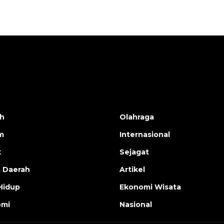
h
Olahraga
m
Internasional
k
Sejagat
s Daerah
Artikel
Hidup
Ekonomi Wisata
omi
Nasional