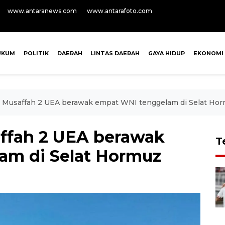
www.antaranews.com
www.antarafoto.com
UKUM
POLITIK
DAERAH
LINTAS DAERAH
GAYA HIDUP
EKONOMI
t Musaffah 2 UEA berawak empat WNI tenggelam di Selat Ho
ffah 2 UEA berawak
T
am di Selat Hormuz