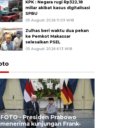
KPK : Negara rugi Rp322,18
miliar akibat kasus digitalisasi
SPBU
05 August 2026 11:03 WIB
Zulhas beri waktu dua pekan
ke Pemkot Makassar
selesaikan PSEL
05 August 2026 6:13 WIB
oto
FOTO - Presiden Prabowo
menerima kunjungan Frank-
FOTO - H