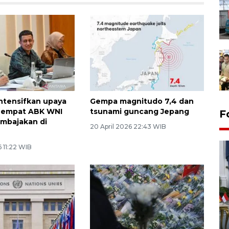
intensifkan upaya
Gempa magnitudo 7,4 dan
 empat ABK WNI
tsunami guncang Jepang
F
mbajakan di
20 April 2026 22:43 WIB
6 11:22 WIB
FOTO - Kirab memperingati
HUT ke-80 Raja Keraton