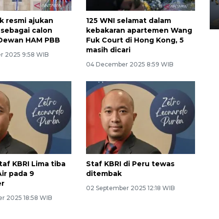
Yogyakarta
02 April 2026 12:51 WIB
ik resmi ajukan
125 WNI selamat dalam
 sebagai calon
kebakaran apartemen Wang
 Dewan HAM PBB
Fuk Court di Hong Kong, 5
masih dicari
r 2025 9:58 WIB
04 December 2025 8:59 WIB
taf KBRI Lima tiba
Staf KBRI di Peru tewas
Air pada 9
ditembak
r
02 September 2025 12:18 WIB
r 2025 18:58 WIB