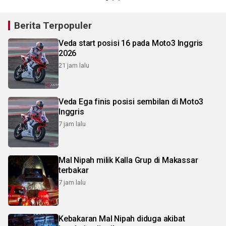
Berita Terpopuler
Veda start posisi 16 pada Moto3 Inggris
2026
21 jam lalu
Veda Ega finis posisi sembilan di Moto3
Inggris
7 jam lalu
Mal Nipah milik Kalla Grup di Makassar
terbakar
7 jam lalu
Kebakaran Mal Nipah diduga akibat