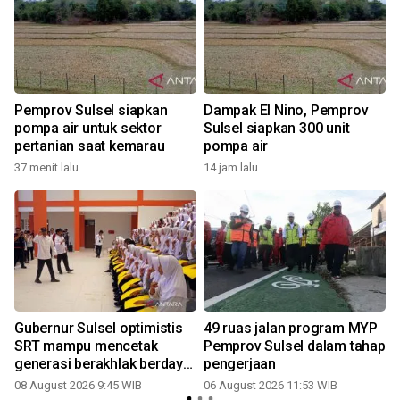
Pemprov Sulsel siapkan
Dampak El Nino, Pemprov
pompa air untuk sektor
Sulsel siapkan 300 unit
pertanian saat kemarau
pompa air
37 menit lalu
14 jam lalu
Gubernur Sulsel optimistis
49 ruas jalan program MYP
SRT mampu mencetak
Pemprov Sulsel dalam tahap
generasi berakhlak berdaya
pengerjaan
saing
08 August 2026 9:45 WIB
06 August 2026 11:53 WIB