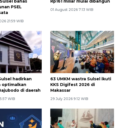
Sulsel bahas
Rp161 miliar mulai dibangun
nan PSEL
01 August 2026 7:13 WIB
ata
026 21:59 WIB
ulsel hadirkan
63 UMKM wastra Sulsel ikuti
 optimalkan
KKS Digifest 2026 di
Bajubodo di daerah
Makassar
 5:57 WIB
29 July 2026 9:12 WIB