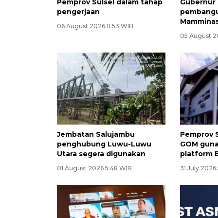
Pemprov Sulsel dalam tahap
Gubernur 
pengerjaan
pembangu
Mamminas
06 August 2026 11:53 WIB
05 August 2
Jembatan Salujambu
Pemprov S
penghubung Luwu-Luwu
GOM guna
Utara segera digunakan
platform 
01 August 2026 5:48 WIB
31 July 2026