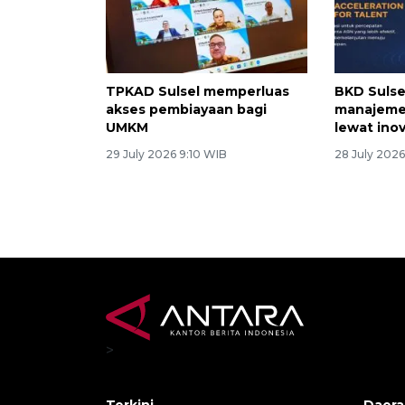
TPKAD Sulsel memperluas
BKD Suls
akses pembiayaan bagi
manajeme
UMKM
lewat ino
29 July 2026 9:10 WIB
28 July 202
>