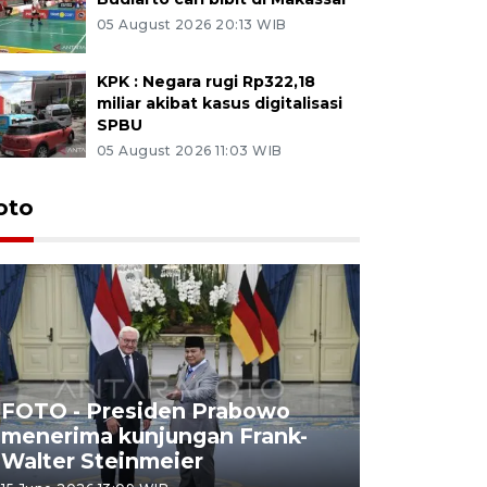
05 August 2026 20:13 WIB
KPK : Negara rugi Rp322,18
miliar akibat kasus digitalisasi
SPBU
05 August 2026 11:03 WIB
oto
FOTO - Presiden Prabowo
menerima kunjungan Frank-
FOTO - H
Walter Steinmeier
di Sulbar