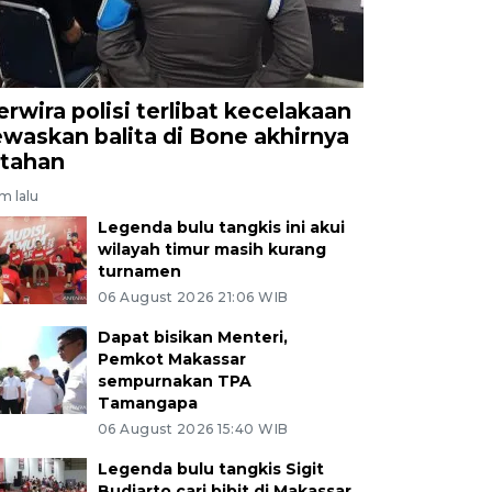
erwira polisi terlibat kecelakaan
ewaskan balita di Bone akhirnya
itahan
am lalu
Legenda bulu tangkis ini akui
wilayah timur masih kurang
turnamen
06 August 2026 21:06 WIB
Dapat bisikan Menteri,
Pemkot Makassar
sempurnakan TPA
Tamangapa
06 August 2026 15:40 WIB
Legenda bulu tangkis Sigit
Budiarto cari bibit di Makassar