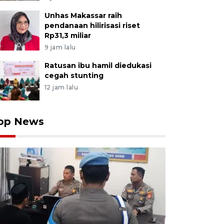
Unhas Makassar raih
pendanaan hilirisasi riset
Rp31,3 miliar
9 jam lalu
Ratusan ibu hamil diedukasi
cegah stunting
12 jam lalu
op News