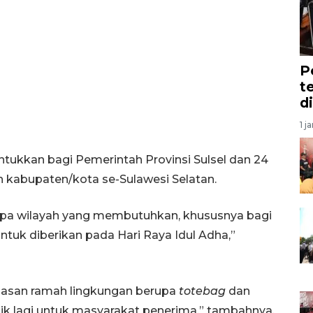
P
t
d
1 j
untukkan bagi Pemerintah Provinsi Sulsel dan 24
h kabupaten/kota se-Sulawesi Selatan.
rapa wilayah yang membutuhkan, khususnya bagi
ntuk diberikan pada Hari Raya Idul Adha,”
asan ramah lingkungan berupa
totebag
dan
tik lagi untuk masyarakat penerima,” tambahnya.