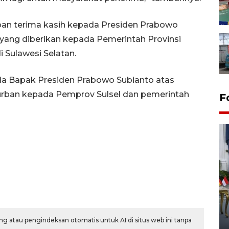
an terima kasih kepada Presiden Prabowo
yang diberikan kepada Pemerintah Provinsi
 Sulawesi Selatan.
da Bapak Presiden Prabowo Subianto atas
urban kepada Pemprov Sulsel dan pemerintah
F
FOTO - Kirab memperingati
HUT ke-80 Raja Keraton
Yogyakarta
g atau pengindeksan otomatis untuk AI di situs web ini tanpa