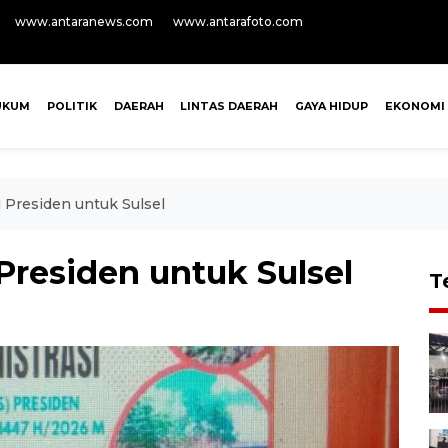
www.antaranews.com
www.antarafoto.com
UKUM
POLITIK
DAERAH
LINTAS DAERAH
GAYA HIDUP
EKONOMI
i Presiden untuk Sulsel
 Presiden untuk Sulsel
T