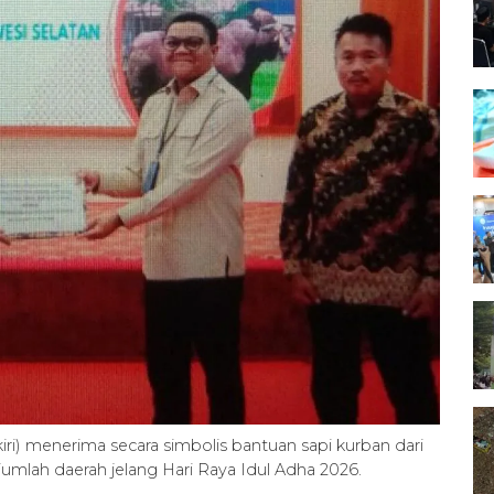
iri) menerima secara simbolis bantuan sapi kurban dari
jumlah daerah jelang Hari Raya Idul Adha 2026.