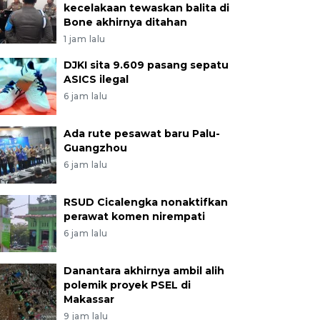
kecelakaan tewaskan balita di
Bone akhirnya ditahan
1 jam lalu
DJKI sita 9.609 pasang sepatu
ASICS ilegal
6 jam lalu
Ada rute pesawat baru Palu-
Guangzhou
6 jam lalu
RSUD Cicalengka nonaktifkan
perawat komen nirempati
6 jam lalu
Danantara akhirnya ambil alih
polemik proyek PSEL di
Makassar
9 jam lalu