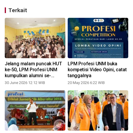
Terkait
Jelang malam puncak HUT
LPM Profesi UNM buka
ke-50, LPM Profesi UNM
kompetisi Video Opini, catat
kumpulkan alumni se-
tanggalnya
Indonesia
30 June 2026 12:12 WIB
20 May 2026 6:22 WIB