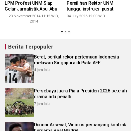
LPM Profesi UNM Siap
Pemilihan Rektor UNM
Gelar Jurnalistik Abu-Abu
tunggu instruksi pusat
23 November 2014 11:12 WIB,
04 July 2026 12:00 WIB
2
2014
Berita Terpopuler
Berat, berikut rekor pertemuan Indonesia
melawan Singapura di Piala AFF
4 jam lalu
Persebaya juara Piala Presiden 2026 setelah
drama adu penalti
7 jam lalu
Diincar Arsenal, Vinicius perpanjang kontrak
bersama Real Madrid