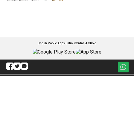
Unduh Mobile Apps untuk iOS dan Android
Jelajahi ANTARA News Makassar
Hukum
Olahraga
Politik
Internasional
Daerah
Sejagat
Lintas Daerah
Artikel
Gaya Hidup
Redaksi
Ekonomi
ANTARA Foto