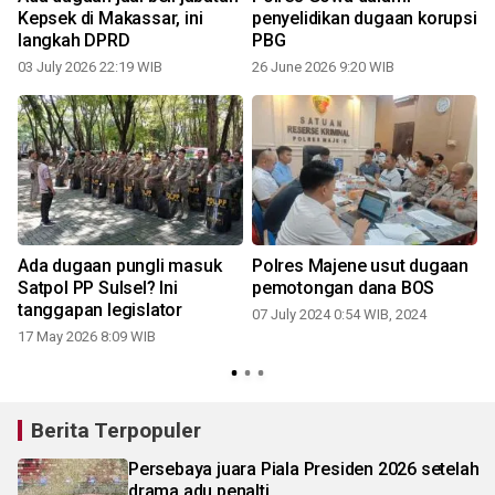
Kepsek di Makassar, ini
penyelidikan dugaan korupsi
langkah DPRD
PBG
03 July 2026 22:19 WIB
26 June 2026 9:20 WIB
0
Ada dugaan pungli masuk
Polres Majene usut dugaan
Satpol PP Sulsel? Ini
pemotongan dana BOS
tanggapan legislator
07 July 2024 0:54 WIB, 2024
17 May 2026 8:09 WIB
Berita Terpopuler
Persebaya juara Piala Presiden 2026 setelah
drama adu penalti