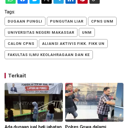
Tags:
DUGAAN PUNGLI
PUNGUTAN LIAR
CPNS UNM
UNIVERSITAS NEGERI MAKASSAR
UNM
CALON CPNS
ALIANSI AKTIVIS FIKK. FIKK UN
FAKULTAS ILMU KEOLAHRAGAAN DAN KE
Terkait
Ada dugaan jual beli jabatan
Polres Gowa dalami