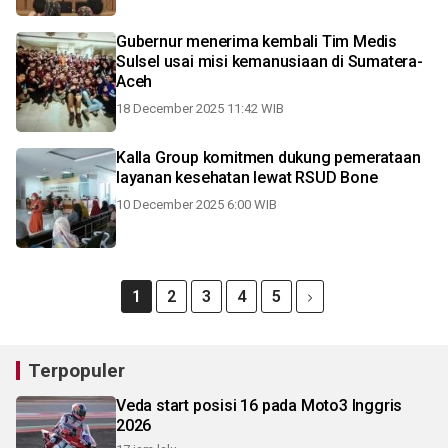
Gubernur menerima kembali Tim Medis
Sulsel usai misi kemanusiaan di Sumatera-
Aceh
18 December 2025 11:42 WIB
Kalla Group komitmen dukung pemerataan
layanan kesehatan lewat RSUD Bone
10 December 2025 6:00 WIB
1
2
3
4
5
Terpopuler
Veda start posisi 16 pada Moto3 Inggris
2026