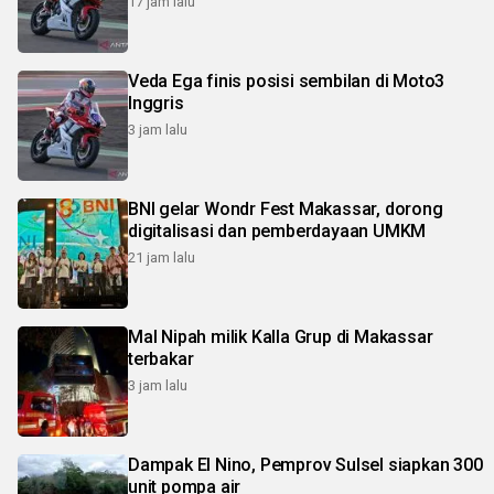
17 jam lalu
Veda Ega finis posisi sembilan di Moto3
Inggris
3 jam lalu
BNI gelar Wondr Fest Makassar, dorong
digitalisasi dan pemberdayaan UMKM
21 jam lalu
Mal Nipah milik Kalla Grup di Makassar
terbakar
3 jam lalu
Dampak El Nino, Pemprov Sulsel siapkan 300
unit pompa air