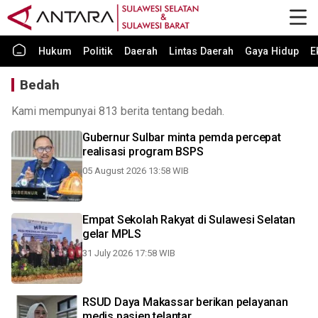
Hukum
Politik
Daerah
Lintas Daerah
Gaya Hidup
E
Bedah
Kami mempunyai 813 berita tentang bedah.
Gubernur Sulbar minta pemda percepat
realisasi program BSPS
05 August 2026 13:58 WIB
Empat Sekolah Rakyat di Sulawesi Selatan
gelar MPLS
31 July 2026 17:58 WIB
RSUD Daya Makassar berikan pelayanan
medis pasien telantar