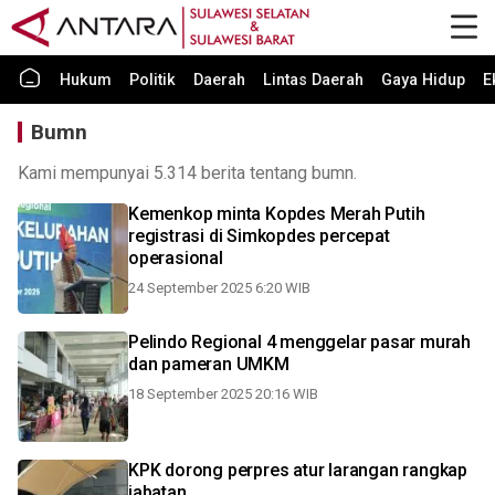
Hukum
Politik
Daerah
Lintas Daerah
Gaya Hidup
E
Bumn
Kami mempunyai 5.314 berita tentang bumn.
Kemenkop minta Kopdes Merah Putih
registrasi di Simkopdes percepat
operasional
24 September 2025 6:20 WIB
Pelindo Regional 4 menggelar pasar murah
dan pameran UMKM
18 September 2025 20:16 WIB
KPK dorong perpres atur larangan rangkap
jabatan