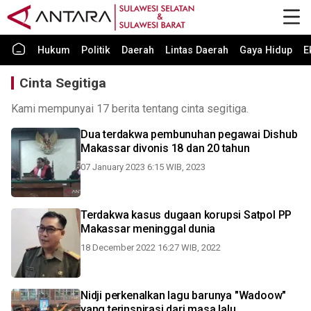
Hukum
Politik
Daerah
Lintas Daerah
Gaya Hidup
E
Cinta Segitiga
Kami mempunyai 17 berita tentang cinta segitiga.
Dua terdakwa pembunuhan pegawai Dishub
Makassar divonis 18 dan 20 tahun
07 January 2023 6:15 WIB, 2023
Terdakwa kasus dugaan korupsi Satpol PP
Makassar meninggal dunia
18 December 2022 16:27 WIB, 2022
Nidji perkenalkan lagu barunya "Wadoow"
yang terinspirasi dari masa lalu