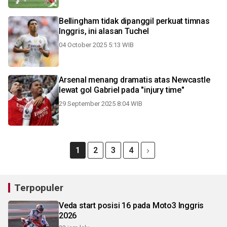
Bellingham tidak dipanggil perkuat timnas
Inggris, ini alasan Tuchel
04 October 2025 5:13 WIB
Arsenal menang dramatis atas Newcastle
lewat gol Gabriel pada "injury time"
29 September 2025 8:04 WIB
1
2
3
4
Terpopuler
Veda start posisi 16 pada Moto3 Inggris
2026