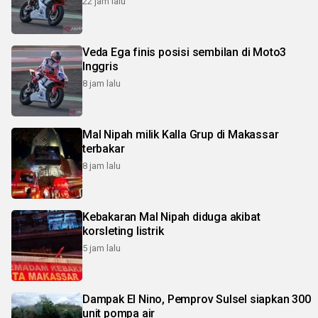
22 jam lalu
Veda Ega finis posisi sembilan di Moto3
Inggris
8 jam lalu
Mal Nipah milik Kalla Grup di Makassar
terbakar
8 jam lalu
Kebakaran Mal Nipah diduga akibat
korsleting listrik
5 jam lalu
Dampak El Nino, Pemprov Sulsel siapkan 300
unit pompa air