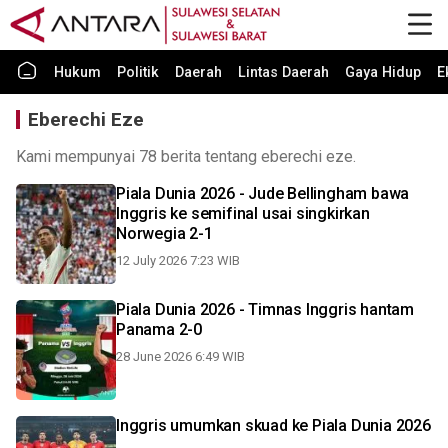
Hukum
Politik
Daerah
Lintas Daerah
Gaya Hidup
E
Eberechi Eze
Kami mempunyai 78 berita tentang eberechi eze.
Piala Dunia 2026 - Jude Bellingham bawa
Inggris ke semifinal usai singkirkan
Norwegia 2-1
12 July 2026 7:23 WIB
Piala Dunia 2026 - Timnas Inggris hantam
Panama 2-0
28 June 2026 6:49 WIB
Inggris umumkan skuad ke Piala Dunia 2026