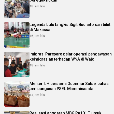
penegak hukum
18 jam lalu
Legenda bulu tangkis Sigit Budiarto cari bibit
di Makassar
16 jam lalu
Imigrasi Parepare gelar operasi pengawasan
keimigrasian terhadap WNA di Wajo
18 jam lalu
Menteri LH bersama Gubernur Sulsel bahas
pembangunan PSEL Mamminasata
14 jam lalu
Realisasi anggaran MBG Rp101 T untuk