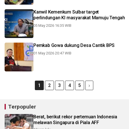
Kanwil Kemenkum Sulbar target
perlindungan KI masyarakat Mamuju Tengah
05 May 2026 16:35 WIB
Pemkab Gowa dukung Desa Cantik BPS
01 May 2026 20:47 WIB
1
2
3
4
5
Terpopuler
Berat, berikut rekor pertemuan Indonesia
melawan Singapura di Piala AFF