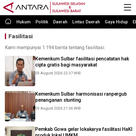
Hukum
Politik
Daerah
Lintas Daerah
Gaya Hidup
E
Fasilitasi
Kami mempunyai 1.194 berita tentang fasilitasi.
Kemenkum Sulbar fasilitasi pencatatan hak
cipta gratis bagi masyarakat
03 August 2026 22:37 WIB
Kemenkum Sulbar harmonisasi ranpergub
penanganan stunting
03 August 2026 21:36 WIB
Pemkab Gowa gelar lokakarya fasilitasi HaKI
produk lokal UMKM