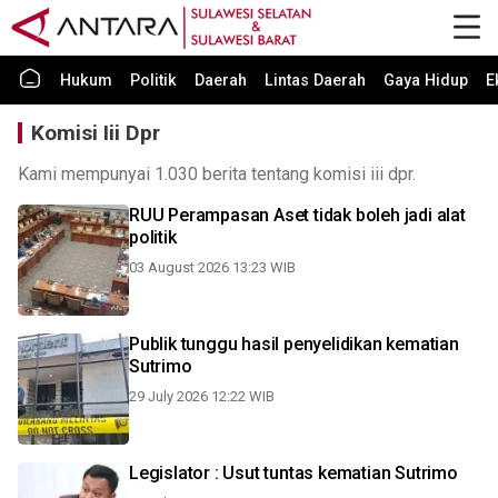
Hukum
Politik
Daerah
Lintas Daerah
Gaya Hidup
E
Komisi Iii Dpr
Kami mempunyai 1.030 berita tentang komisi iii dpr.
RUU Perampasan Aset tidak boleh jadi alat
politik
03 August 2026 13:23 WIB
Publik tunggu hasil penyelidikan kematian
Sutrimo
29 July 2026 12:22 WIB
Legislator : Usut tuntas kematian Sutrimo