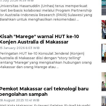
21 July 2026 14:59 WIB
Universitas Hasanuddin (Unhas) terus memperkuat
riset berbasis kolaborasi melalui Program Partnership
for Australia-Indonesia Research (PAIR) Sulawesi yang
diarahkan untuk menghasilkan rekomendasi ...
Kisah "Marege" warnai HUT ke-10
Konjen Australia di Makassar
25 January 2026 6:03 WIB
Peringatan HUT ke-10 Konsulat Jenderal (Konjen)
Australia di Makassar diisi dengan "story telling"
tentang "Marege' yang mengisahkan hubungan orang
Makassar dan orang Marege atau ...
Pemkot Makassar cari teknologi baru
pengolahan sampah
28 August 2025 10:41 WIB
Wali Kota Makassar, Sulawesi Selatan (Sulsel),Munafri