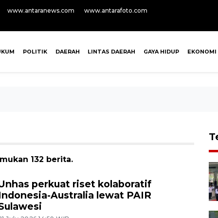
www.antaranews.com
www.antarafoto.com
UKUM
POLITIK
DAERAH
LINTAS DAERAH
GAYA HIDUP
EKONOMI
T
emukan 132 berita.
Unhas perkuat riset kolaboratif
Indonesia-Australia lewat PAIR
Sulawesi