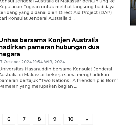
Konsul Jenderal Australia di Makassar berkunjung ke
HUT ke-80 Raja Keraton
Kepulauan Togean untuk melihat langsung budidaya
Yogyakarta
teripang yang didanai oleh Direct Aid Project (DAP)
02 April 2026 12:51 WIB
dari Konsulat Jenderal Australia di ...
Unhas bersama Konjen Australia
hadirkan pameran hubungan dua
negara
17 October 2024 19:54 WIB, 2024
Universitas Hasanuddin bersama Konsulat Jenderal
Australia di Makassar bekerja sama menghadirkan
pameran bertajuk “Two Nations : A friendship is Born”
Pameran yang merupakan bagian ...
6
7
8
9
10
»