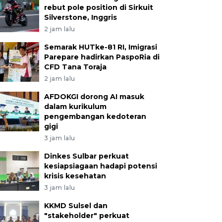
rebut pole position di Sirkuit
Silverstone, Inggris
2 jam lalu
Semarak HUTke-81 RI, Imigrasi
Parepare hadirkan PaspoRia di
CFD Tana Toraja
2 jam lalu
AFDOKGI dorong AI masuk
dalam kurikulum
pengembangan kedoteran
gigi
3 jam lalu
Dinkes Sulbar perkuat
kesiapsiagaan hadapi potensi
krisis kesehatan
3 jam lalu
KKMD Sulsel dan
"stakeholder" perkuat