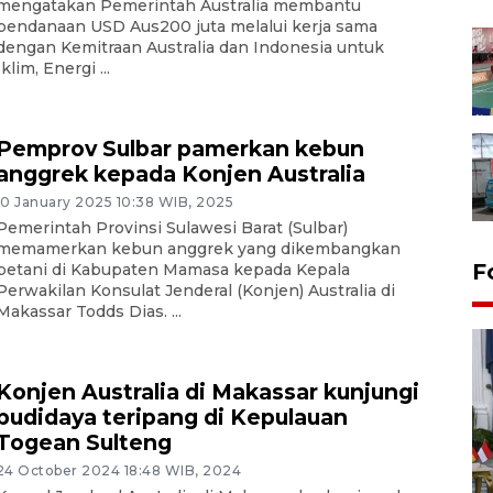
mengatakan Pemerintah Australia membantu
pendanaan USD Aus200 juta melalui kerja sama
dengan Kemitraan Australia dan Indonesia untuk
Iklim, Energi ...
Pemprov Sulbar pamerkan kebun
anggrek kepada Konjen Australia
10 January 2025 10:38 WIB, 2025
Pemerintah Provinsi Sulawesi Barat (Sulbar)
memamerkan kebun anggrek yang dikembangkan
F
petani di Kabupaten Mamasa kepada Kepala
Perwakilan Konsulat Jenderal (Konjen) Australia di
Makassar Todds Dias. ...
Konjen Australia di Makassar kunjungi
budidaya teripang di Kepulauan
Togean Sulteng
24 October 2024 18:48 WIB, 2024
FOTO - Kirab memperingati