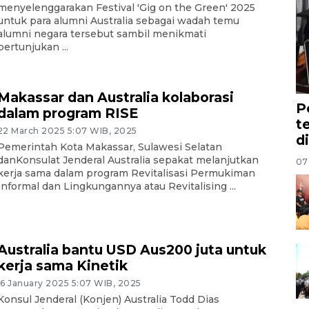
menyelenggarakan Festival 'Gig on the Green' 2025
untuk para alumni Australia sebagai wadah temu
alumni negara tersebut sambil menikmati
pertunjukan ...
Makassar dan Australia kolaborasi
P
dalam program RISE
t
22 March 2025 5:07 WIB, 2025
d
Pemerintah Kota Makassar, Sulawesi Selatan
danKonsulat Jenderal Australia sepakat melanjutkan
07
kerja sama dalam program Revitalisasi Permukiman
Informal dan Lingkungannya atau Revitalising ...
Australia bantu USD Aus200 juta untuk
kerja sama Kinetik
16 January 2025 5:07 WIB, 2025
Konsul Jenderal (Konjen) Australia Todd Dias