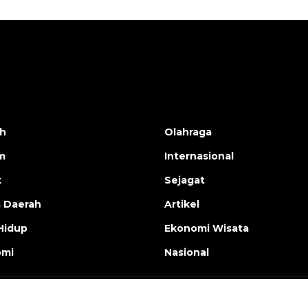
h
Olahraga
m
Internasional
k
Sejagat
s Daerah
Artikel
Hidup
Ekonomi Wisata
omi
Nasional