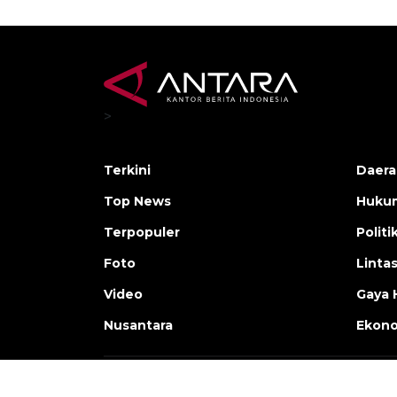
>
Terkini
Daera
Top News
Huku
Terpopuler
Politi
Foto
Linta
Video
Gaya 
Nusantara
Ekon
Copyright © ANTARA