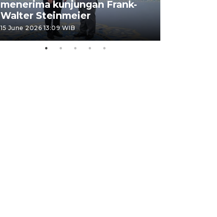
menerima kunjungan Frank-
FOTO - H
Walter Steinmeier
di Sulbar
15 June 2026 13:09 WIB
11 June 2026 1