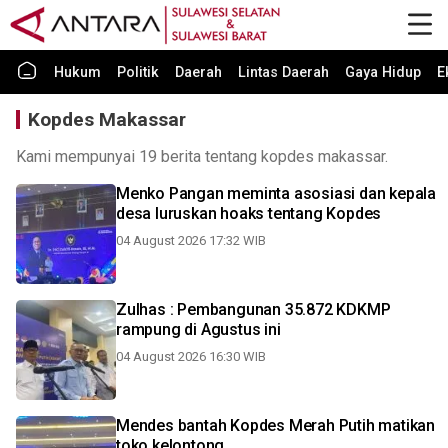
Hukum
Politik
Daerah
Lintas Daerah
Gaya Hidup
E
Kopdes Makassar
Kami mempunyai 19 berita tentang kopdes makassar.
Menko Pangan meminta asosiasi dan kepala
desa luruskan hoaks tentang Kopdes
04 August 2026 17:32 WIB
Zulhas : Pembangunan 35.872 KDKMP
rampung di Agustus ini
04 August 2026 16:30 WIB
Mendes bantah Kopdes Merah Putih matikan
toko kelontong