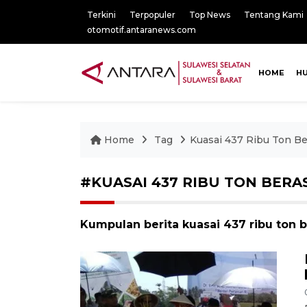
Terkini
Terpopuler
Top News
Tentang Kami
otomotif.antaranews.com
HOME
H
Home
Tag
Kuasai 437 Ribu Ton Be
#KUASAI 437 RIBU TON BERA
Kumpulan berita kuasai 437 ribu ton b