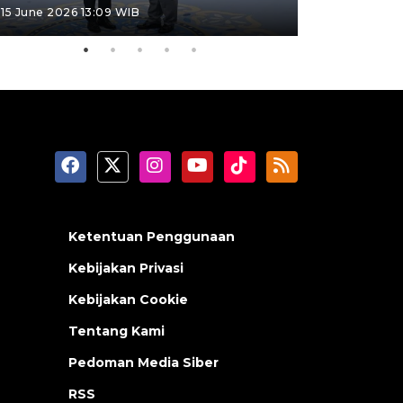
15 June 2026 13:09 WIB
11 June 2026 1
Ketentuan Penggunaan
Kebijakan Privasi
Kebijakan Cookie
Tentang Kami
Pedoman Media Siber
RSS