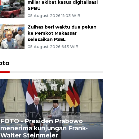
miliar akibat kasus digitalisasi
SPBU
05 August 2026 11:03 WIB
Zulhas beri waktu dua pekan
ke Pemkot Makassar
selesaikan PSEL
05 August 2026 6:13 WIB
oto
FOTO - Presiden Prabowo
menerima kunjungan Frank-
FOTO - H
Walter Steinmeier
di Sulbar