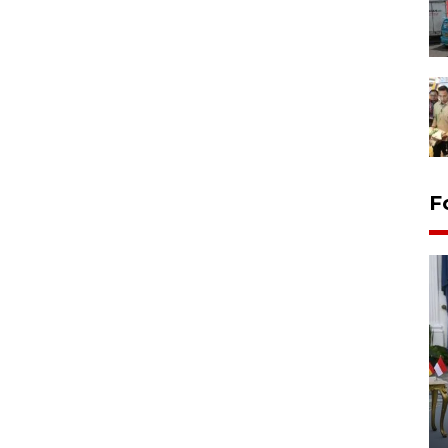
F
FOTO - Kirab memperingati
HUT ke-80 Raja Keraton
Yogyakarta