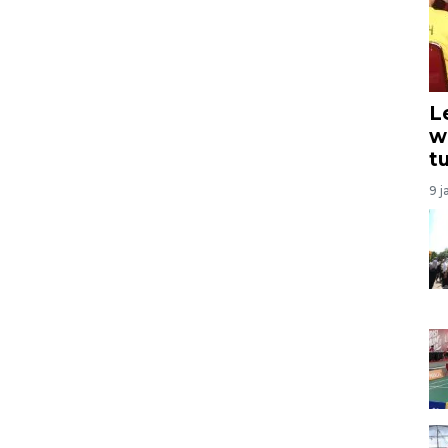
L
w
t
9 j