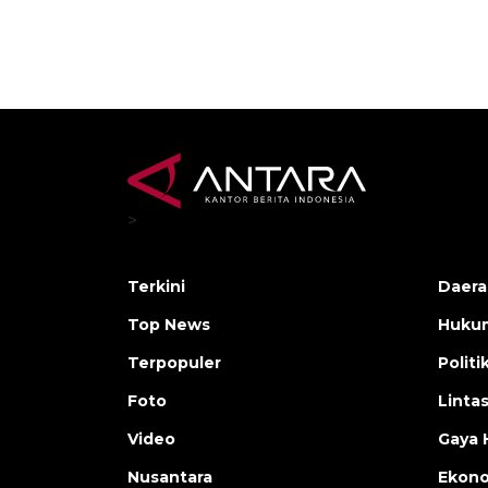
>
Terkini
Daera
Top News
Huku
Terpopuler
Politi
Foto
Linta
Video
Gaya 
Nusantara
Ekon