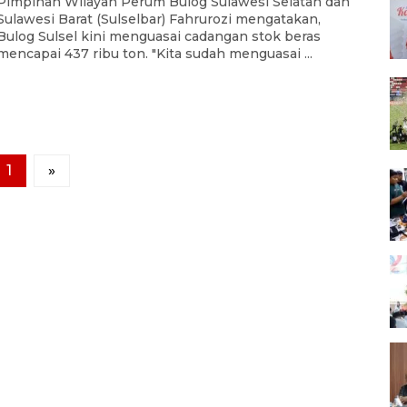
Pimpinan Wilayah Perum Bulog Sulawesi Selatan dan
Sulawesi Barat (Sulselbar) Fahrurozi mengatakan,
Bulog Sulsel kini menguasai cadangan stok beras
mencapai 437 ribu ton. "Kita sudah menguasai ...
1
»