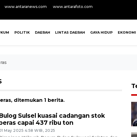
www.antaranews.com
www.antarafoto.com
UKUM
POLITIK
DAERAH
LINTAS DAERAH
GAYA HIDUP
EKONOMI
ras
S
T
eras, ditemukan 1 berita.
Bulog Sulsel kuasai cadangan stok
beras capai 437 ribu ton
01 May 2025 4:58 WIB, 2025