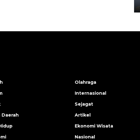
02 April 2026 12:51 WIB
h
Olahraga
m
Internasional
k
Sejagat
s Daerah
Artikel
Hidup
Ekonomi Wisata
omi
Nasional