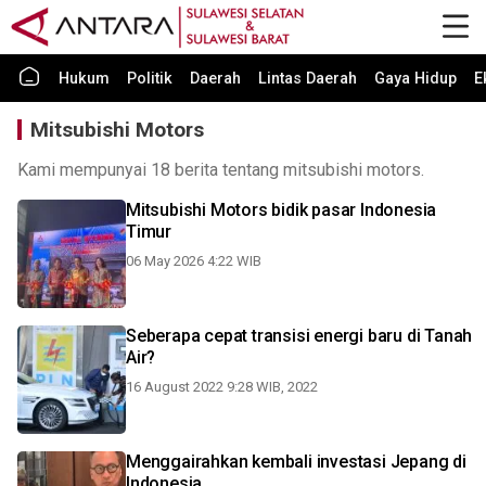
Hukum
Politik
Daerah
Lintas Daerah
Gaya Hidup
E
Mitsubishi Motors
Kami mempunyai 18 berita tentang mitsubishi motors.
Mitsubishi Motors bidik pasar Indonesia
Timur
06 May 2026 4:22 WIB
Seberapa cepat transisi energi baru di Tanah
Air?
16 August 2022 9:28 WIB, 2022
Menggairahkan kembali investasi Jepang di
Indonesia