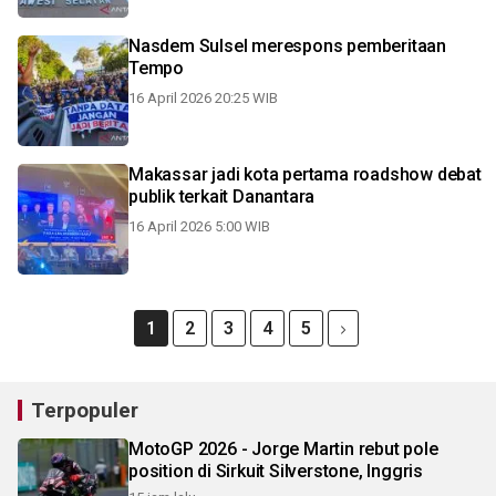
Nasdem Sulsel merespons pemberitaan
Tempo
16 April 2026 20:25 WIB
Makassar jadi kota pertama roadshow debat
publik terkait Danantara
16 April 2026 5:00 WIB
1
2
3
4
5
Terpopuler
MotoGP 2026 - Jorge Martin rebut pole
position di Sirkuit Silverstone, Inggris