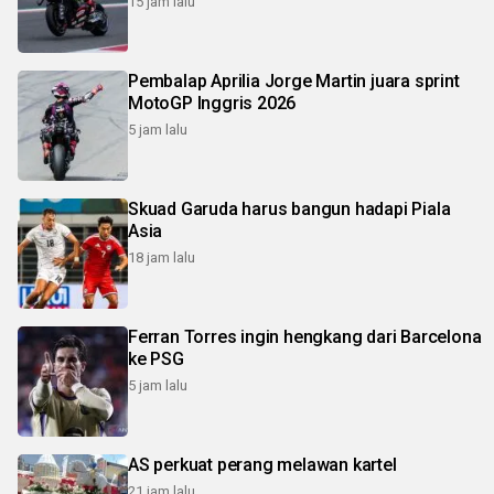
15 jam lalu
Pembalap Aprilia Jorge Martin juara sprint
MotoGP Inggris 2026
5 jam lalu
Skuad Garuda harus bangun hadapi Piala
Asia
18 jam lalu
Ferran Torres ingin hengkang dari Barcelona
ke PSG
5 jam lalu
AS perkuat perang melawan kartel
21 jam lalu