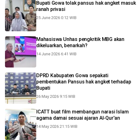
Bupati Gowa tolak pansus hak angket masuk
ranah privasi
25 June 2026 0:12 WIB
Mahasiswa Unhas pengkritik MBG akan
dikeluarkan, benarkah?
14 June 2026 6:41 WIB
DPRD Kabupaten Gowa sepakati
pembentukan Pansus hak angket terhadap
Bupati
26 May 2026 9:15 WIB
ICATT buat film membangun narasi Islam
agama damai sesuai ajaran Al-Qur'an
14 May 2026 21:15 WIB