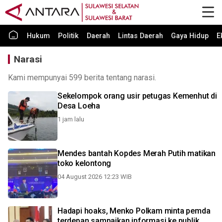
Hukum
Politik
Daerah
Lintas Daerah
Gaya Hidup
E
Narasi
Kami mempunyai 599 berita tentang narasi.
Sekelompok orang usir petugas Kemenhut di
Desa Loeha
1 jam lalu
Mendes bantah Kopdes Merah Putih matikan
toko kelontong
04 August 2026 12:23 WIB
Hadapi hoaks, Menko Polkam minta pemda
terdepan sampaikan informasi ke publik