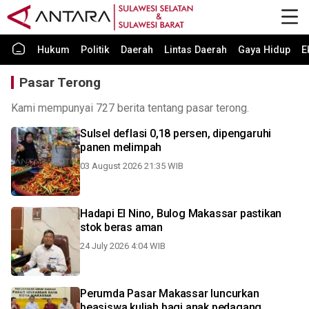
Hukum
Politik
Daerah
Lintas Daerah
Gaya Hidup
E
Pasar Terong
Kami mempunyai 727 berita tentang pasar terong.
Sulsel deflasi 0,18 persen, dipengaruhi
panen melimpah
03 August 2026 21:35 WIB
Hadapi El Nino, Bulog Makassar pastikan
stok beras aman
24 July 2026 4:04 WIB
Perumda Pasar Makassar luncurkan
beasiswa kuliah bagi anak pedagang