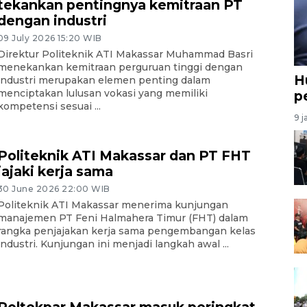
tekankan pentingnya kemitraan PT
dengan industri
09 July 2026 15:20 WIB
Direktur Politeknik ATI Makassar Muhammad Basri
menekankan kemitraan perguruan tinggi dengan
H
industri merupakan elemen penting dalam
menciptakan lulusan vokasi yang memiliki
p
kompetensi sesuai ...
9 j
Politeknik ATI Makassar dan PT FHT
jajaki kerja sama
30 June 2026 22:00 WIB
Politeknik ATI Makassar menerima kunjungan
manajemen PT Feni Halmahera Timur (FHT) dalam
rangka penjajakan kerja sama pengembangan kelas
industri. Kunjungan ini menjadi langkah awal ...
Poltekpar Makassar masuk peringkat