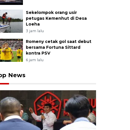
Sekelompok orang usir
petugas Kemenhut di Desa
Loeha
3 jam lalu
Romeny cetak gol saat debut
bersama Fortuna Sittard
kontra PSV
6 jam lalu
op News