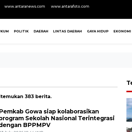
www.antaranews.com
www.antarafoto.com
UKUM
POLITIK
DAERAH
LINTAS DAERAH
GAYA HIDUP
EKONOMI
T
itemukan 383 berita.
Pemkab Gowa siap kolaborasikan
program Sekolah Nasional Terintegrasi
dengan BPPMPV