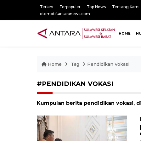
Terkini
Terpopuler
Top News
Tentang Kami
otomotif.antaranews.com
HOME
H
Home
Tag
Pendidikan Vokasi
#PENDIDIKAN VOKASI
Kumpulan berita pendidikan vokasi, d