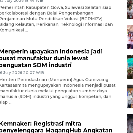
23 July 2026 18:44 WIB
Pemerintah Kabupaten Gowa, Sulawesi Selatan siap
berkolaborasi dengan Balai Pengembangan
Penjaminan Mutu Pendidikan Vokasi (BPPMPV)
Bidang Kelautan, Perikanan, Teknologi Informasi dan
Komunikasi ...
Menperin upayakan Indonesia jadi
pusat manufaktur dunia lewat
penguatan SDM industri
16 July 2026 20:07 WIB
Menteri Perindustrian (Menperin) Agus Gumiwang
Kartasasmita mengupayakan Indonesia menjadi pusat
manufaktur dunia melalui penguatan sumber daya
manusia (SDM) industri yang unggul, kompeten, dan
siap ...
Kemnaker: Registrasi mitra
penyelenggara MagangHub Angkatan