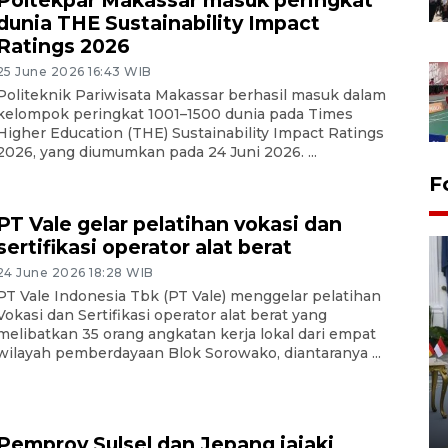
dunia THE Sustainability Impact
Ratings 2026
25 June 2026 16:43 WIB
Politeknik Pariwisata Makassar berhasil masuk dalam
kelompok peringkat 1001–1500 dunia pada Times
Higher Education (THE) Sustainability Impact Ratings
2026, yang diumumkan pada 24 Juni 2026. ...
F
PT Vale gelar pelatihan vokasi dan
sertifikasi operator alat berat
24 June 2026 18:28 WIB
PT Vale Indonesia Tbk (PT Vale) menggelar pelatihan
Vokasi dan Sertifikasi operator alat berat yang
melibatkan 35 orang angkatan kerja lokal dari empat
wilayah pemberdayaan Blok Sorowako, diantaranya ...
FOTO - Kirab memperingati
HUT ke-80 Raja Keraton
Yogyakarta
Pemprov Sulsel dan Jepang jajaki
02 April 2026 12:51 WIB