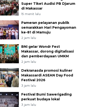
Super Tiket Audisi PB Djarum
di Makassar
15 menit lalu
Pameran pelayanan publik
semarakkan Hari Pengayoman
ke-81 di Mamuju
2 jam lalu
BNI gelar Wondr Fest
Makassar, dorong digitalisasi
dan pemberdayaan UMKM
2 jam lalu
Dekranasda promosi kuliner
Makassardi ASEAN Day Food
Festival 2026
3 jam lalu
Festival Bumi Sawerigading
perkuat budaya lokal
3 jam lalu