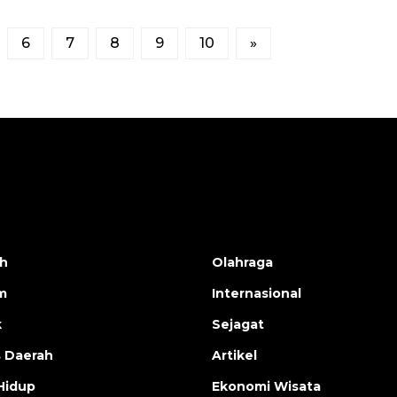
6
7
8
9
10
»
h
Olahraga
m
Internasional
k
Sejagat
s Daerah
Artikel
Hidup
Ekonomi Wisata