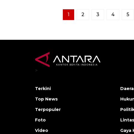
1
2
3
4
5
>
Terkini
Daera
Top News
Huku
Terpopuler
Politi
Foto
Linta
Video
Gaya 