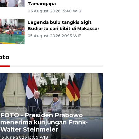
Tamangapa
06 August 2026 15:40 WIB
Legenda bulu tangkis Sigit
Budiarto cari bibit di Makassar
05 August 2026 20:13 WIB
oto
FOTO - Presiden Prabowo
menerima kunjungan Frank-
FOTO - H
Walter Steinmeier
di Sulbar
15 June 2026 13:09 WIB
11 June 2026 1