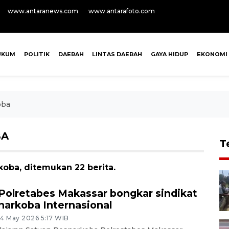
www.antaranews.com
www.antarafoto.com
UKUM
POLITIK
DAERAH
LINTAS DAERAH
GAYA HIDUP
EKONOMI
oba
BA
T
oba, ditemukan 22 berita.
Polretabes Makassar bongkar sindikat
narkoba Internasional
14 May 2026 5:17 WIB