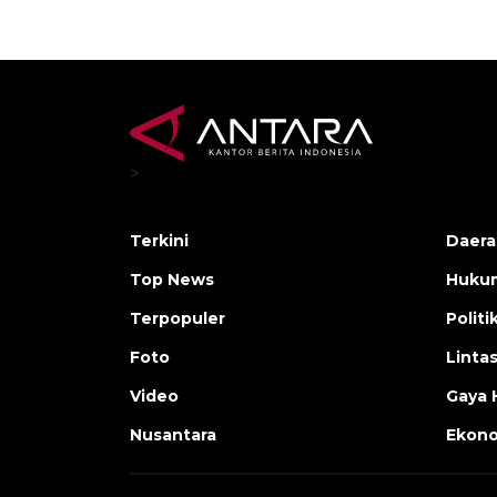
>
Terkini
Daera
Top News
Huku
Terpopuler
Politi
Foto
Linta
Video
Gaya 
Nusantara
Ekon