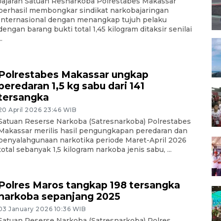
Jajaran Satuan Resnarkoba Polrestabes Makassar
berhasil membongkar sindikat narkobajaringan
Internasional dengan menangkap tujuh pelaku
dengan barang bukti total 1,45 kilogram ditaksir senilai
..
Polrestabes Makassar ungkap
peredaran 1,5 kg sabu dari 141
tersangka
20 April 2026 23:46 WIB
Satuan Reserse Narkoba (Satresnarkoba) Polrestabes
Makassar merilis hasil pengungkapan peredaran dan
penyalahgunaan narkotika periode Maret-April 2026
total sebanyak 1,5 kilogram narkoba jenis sabu, ...
Polres Maros tangkap 198 tersangka
narkoba sepanjang 2025
03 January 2026 10:36 WIB
Satuan Reserse Narkoba (Satresnarkoba) Polres