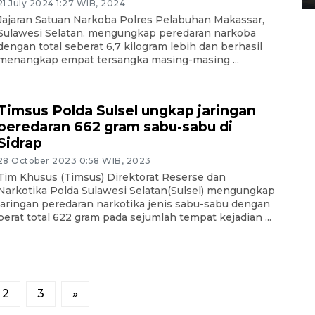
21 July 2024 1:27 WIB, 2024
Jajaran Satuan Narkoba Polres Pelabuhan Makassar,
Sulawesi Selatan. mengungkap peredaran narkoba
dengan total seberat 6,7 kilogram lebih dan berhasil
menangkap empat tersangka masing-masing ...
Timsus Polda Sulsel ungkap jaringan
peredaran 662 gram sabu-sabu di
Sidrap
28 October 2023 0:58 WIB, 2023
Tim Khusus (Timsus) Direktorat Reserse dan
Narkotika Polda Sulawesi Selatan(Sulsel) mengungkap
jaringan peredaran narkotika jenis sabu-sabu dengan
berat total 622 gram pada sejumlah tempat kejadian ...
2
3
»