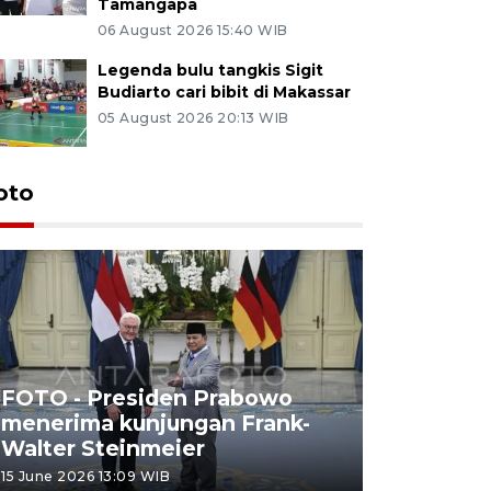
Tamangapa
06 August 2026 15:40 WIB
Legenda bulu tangkis Sigit
Budiarto cari bibit di Makassar
05 August 2026 20:13 WIB
oto
FOTO - Presiden Prabowo
menerima kunjungan Frank-
FOTO - H
Walter Steinmeier
di Sulbar
15 June 2026 13:09 WIB
11 June 2026 1