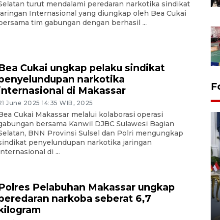
Selatan turut mendalami peredaran narkotika sindikat
jaringan Internasional yang diungkap oleh Bea Cukai
bersama tim gabungan dengan berhasil ...
Bea Cukai ungkap pelaku sindikat
penyelundupan narkotika
F
internasional di Makassar
21 June 2025 14:35 WIB, 2025
Bea Cukai Makassar melalui kolaborasi operasi
gabungan bersama Kanwil DJBC Sulawesi Bagian
Selatan, BNN Provinsi Sulsel dan Polri mengungkap
sindikat penyelundupan narkotika jaringan
internasional di ...
FOTO - Kirab memperingati
Polres Pelabuhan Makassar ungkap
HUT ke-80 Raja Keraton
peredaran narkoba seberat 6,7
Yogyakarta
kilogram
02 April 2026 12:51 WIB