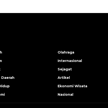
h
Olahraga
m
Internasional
k
Sejagat
s Daerah
Artikel
Hidup
Ekonomi Wisata
omi
Nasional