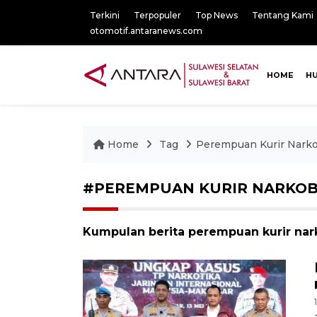
Terkini
Terpopuler
Top News
Tentang Kami
otomotif.antaranews.com
HOME
H
Home
Tag
Perempuan Kurir Nark
#PEREMPUAN KURIR NARKO
Kumpulan berita perempuan kurir nark