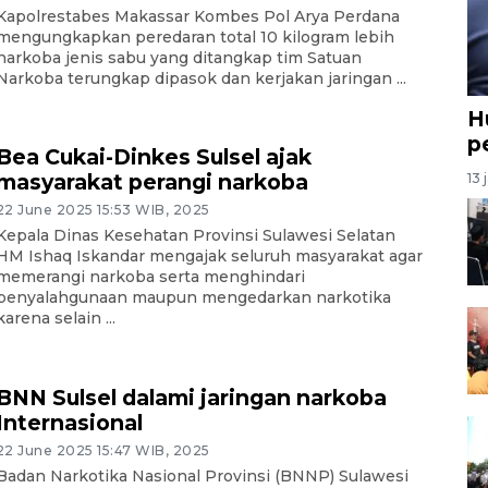
Kapolrestabes Makassar Kombes Pol Arya Perdana
mengungkapkan peredaran total 10 kilogram lebih
narkoba jenis sabu yang ditangkap tim Satuan
Narkoba terungkap dipasok dan kerjakan jaringan ...
H
p
Bea Cukai-Dinkes Sulsel ajak
masyarakat perangi narkoba
13 
22 June 2025 15:53 WIB, 2025
Kepala Dinas Kesehatan Provinsi Sulawesi Selatan
HM Ishaq Iskandar mengajak seluruh masyarakat agar
memerangi narkoba serta menghindari
penyalahgunaan maupun mengedarkan narkotika
karena selain ...
BNN Sulsel dalami jaringan narkoba
Internasional
22 June 2025 15:47 WIB, 2025
Badan Narkotika Nasional Provinsi (BNNP) Sulawesi