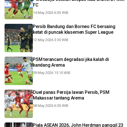
FC
14 May 2026 6:03 WIB
Persib Bandung dan Borneo FC bersaing
ketat di puncak klasemen Super League
12 May 2026 3:30 WIB
PSM terancam degradasi jika kalah di
kandang Arema
09 May 2026 15:10 WIB
Duel panas Persija lawan Persib, PSM
Makassar tantang Arema
08 May 2026 6:03 WIB
Piala ASEAN 2026, John Herdman panggil 23