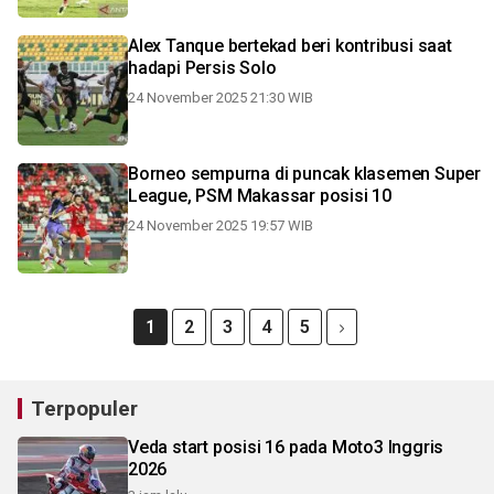
Alex Tanque bertekad beri kontribusi saat
hadapi Persis Solo
24 November 2025 21:30 WIB
Borneo sempurna di puncak klasemen Super
League, PSM Makassar posisi 10
24 November 2025 19:57 WIB
1
2
3
4
5
Terpopuler
Veda start posisi 16 pada Moto3 Inggris
2026