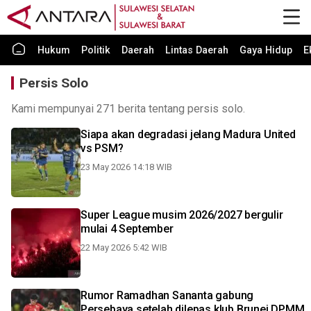
Hukum
Politik
Daerah
Lintas Daerah
Gaya Hidup
E
Persis Solo
Kami mempunyai 271 berita tentang persis solo.
Siapa akan degradasi jelang Madura United
vs PSM?
23 May 2026 14:18 WIB
Super League musim 2026/2027 bergulir
mulai 4 September
22 May 2026 5:42 WIB
Rumor Ramadhan Sananta gabung
Persebaya setelah dilepas klub Brunei DPMM