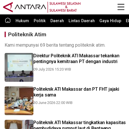
Hukum
Politik
Daerah
Lintas Daerah
Gaya Hidup
E
Politeknik Atim
Kami mempunyai 69 berita tentang politeknik atim.
Direktur Politeknik ATI Makassar tekankan
pentingnya kemitraan PT dengan industri
09 July 2026 15:20 WIB
Politeknik ATI Makassar dan PT FHT jajaki
kerja sama
30 June 2026 22:00 WIB
Politeknik ATI Makassar tingkatkan kapasitas
pembudidaya rumput laut di Bantaeng