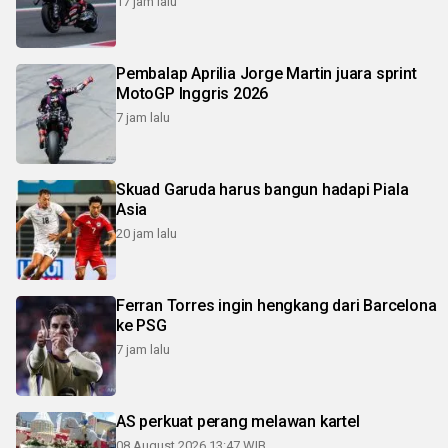
17 jam lalu
Pembalap Aprilia Jorge Martin juara sprint
MotoGP Inggris 2026
7 jam lalu
Skuad Garuda harus bangun hadapi Piala
Asia
20 jam lalu
Ferran Torres ingin hengkang dari Barcelona
ke PSG
7 jam lalu
AS perkuat perang melawan kartel
08 August 2026 13:47 WIB