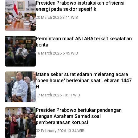
Presiden Prabowo instruksikan efisiensi
energi pada sektor spesifik
20 March 2026 3:11 WIB
Permintaan maaf ANTARA terkait kesalahan
berita
18 March 2026 5:45 WIB
Istana sebar surat edaran melarang acara
"open house" berlebihan saat Lebaran 1447
H
17 March 2026 18:11 WIB
Presiden Prabowo bertukar pandangan
dengan Abraham Samad soal
pemberantasan korupsi
02 February 2026 13:34 WIB