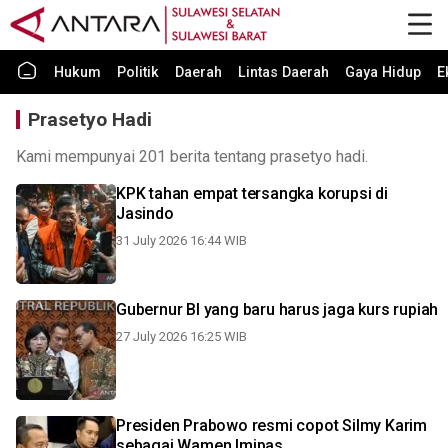
Hukum
Politik
Daerah
Lintas Daerah
Gaya Hidup
E
Prasetyo Hadi
Kami mempunyai 201 berita tentang prasetyo hadi.
KPK tahan empat tersangka korupsi di
Jasindo
31 July 2026 16:44 WIB
Gubernur BI yang baru harus jaga kurs rupiah
27 July 2026 16:25 WIB
Presiden Prabowo resmi copot Silmy Karim
sebagai Wamen Imipas