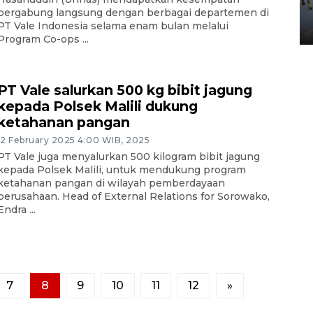
Yogyakarta
bergabung langsung dengan berbagai departemen di
PT Vale Indonesia selama enam bulan melalui
02 April 2026 12:51 WIB
Program Co-ops ...
PT Vale salurkan 500 kg bibit jagung
kepada Polsek Malili dukung
ketahanan pangan
12 February 2025 4:00 WIB, 2025
PT Vale juga menyalurkan 500 kilogram bibit jagung
kepada Polsek Malili, untuk mendukung program
ketahanan pangan di wilayah pemberdayaan
perusahaan. Head of External Relations for Sorowako,
Endra ...
7
8
9
10
11
12
»