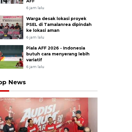
AFF
6 jam lalu
Warga desak lokasi proyek
PSEL di Tamalanrea dipindah
ke lokasi aman
6 jam lalu
Piala AFF 2026 - Indonesia
butuh cara menyerang lebih
variatif
6 jam lalu
op News