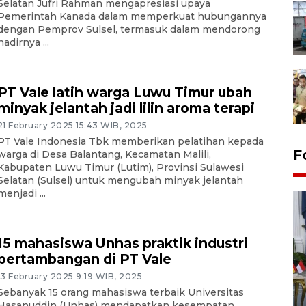
Selatan Jufri Rahman mengapresiasi upaya
Pemerintah Kanada dalam memperkuat hubungannya
dengan Pemprov Sulsel, termasuk dalam mendorong
hadirnya ...
PT Vale latih warga Luwu Timur ubah
minyak jelantah jadi lilin aroma terapi
21 February 2025 15:43 WIB, 2025
PT Vale Indonesia Tbk memberikan pelatihan kepada
F
warga di Desa Balantang, Kecamatan Malili,
Kabupaten Luwu Timur (Lutim), Provinsi Sulawesi
Selatan (Sulsel) untuk mengubah minyak jelantah
menjadi ...
15 mahasiswa Unhas praktik industri
pertambangan di PT Vale
13 February 2025 9:19 WIB, 2025
FOTO - Kirab memperingati
Sebanyak 15 orang mahasiswa terbaik Universitas
HUT ke-80 Raja Keraton
Hasanuddin (Unhas) mendapatkan kesempatan