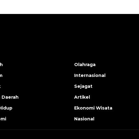
h
Olahraga
m
Internasional
k
Sejagat
s Daerah
Artikel
Hidup
Ekonomi Wisata
omi
Nasional