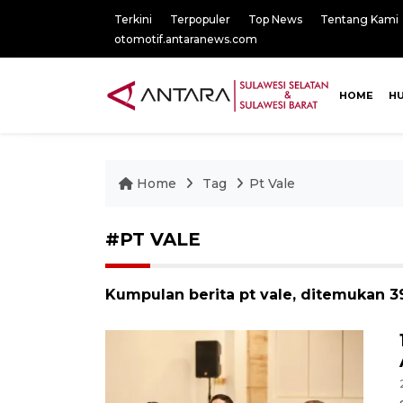
Terkini
Terpopuler
Top News
Tentang Kami
otomotif.antaranews.com
HOME
H
Home
Tag
Pt Vale
#PT VALE
Kumpulan berita pt vale, ditemukan 39