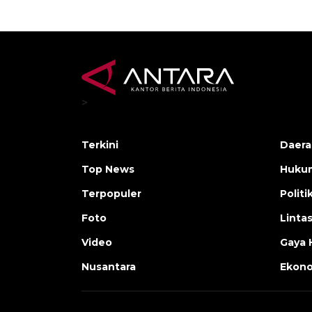
>
Terkini
Daera
Top News
Huku
Terpopuler
Politi
Foto
Linta
Video
Gaya 
Nusantara
Ekon