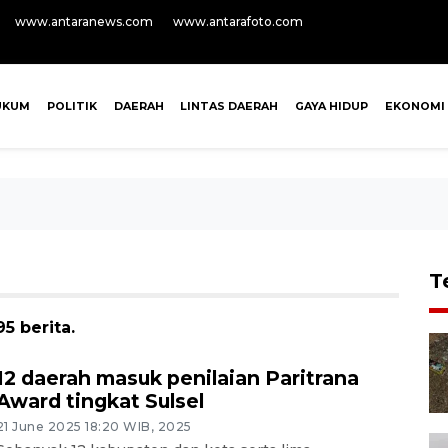
www.antaranews.com
www.antarafoto.com
UKUM
POLITIK
DAERAH
LINTAS DAERAH
GAYA HIDUP
EKONOMI
T
5 berita.
12 daerah masuk penilaian Paritrana
Award tingkat Sulsel
21 June 2025 18:20 WIB, 2025