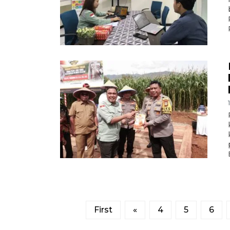
First
«
4
5
6