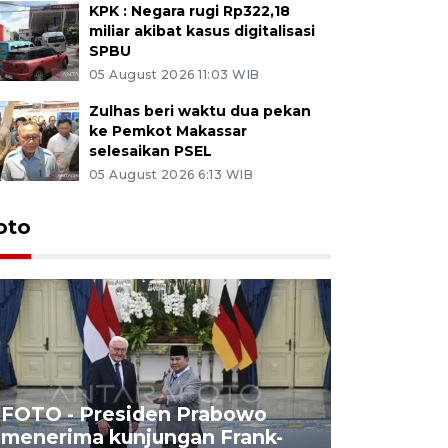
KPK : Negara rugi Rp322,18
miliar akibat kasus digitalisasi
SPBU
05 August 2026 11:03 WIB
Zulhas beri waktu dua pekan
ke Pemkot Makassar
selesaikan PSEL
05 August 2026 6:13 WIB
oto
FOTO - Presiden Prabowo
menerima kunjungan Frank-
FOTO - H