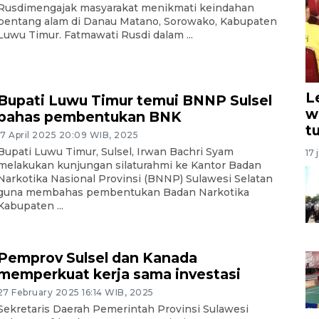
Rusdimengajak masyarakat menikmati keindahan
bentang alam di Danau Matano, Sorowako, Kabupaten
Luwu Timur. Fatmawati Rusdi dalam ...
L
Bupati Luwu Timur temui BNNP Sulsel
w
bahas pembentukan BNK
t
17 April 2025 20:09 WIB, 2025
Bupati Luwu Timur, Sulsel, Irwan Bachri Syam
17 
melakukan kunjungan silaturahmi ke Kantor Badan
Narkotika Nasional Provinsi (BNNP) Sulawesi Selatan
guna membahas pembentukan Badan Narkotika
Kabupaten ...
Pemprov Sulsel dan Kanada
memperkuat kerja sama investasi
27 February 2025 16:14 WIB, 2025
Sekretaris Daerah Pemerintah Provinsi Sulawesi