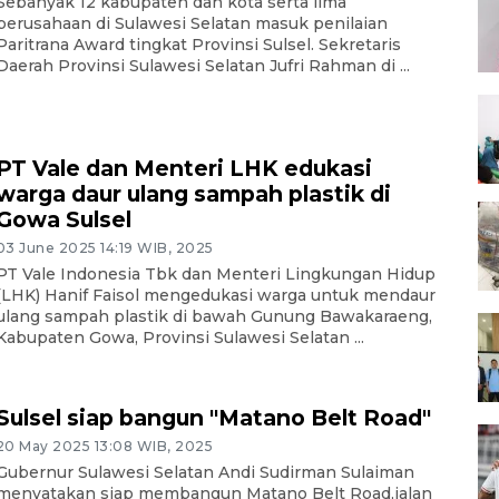
Sebanyak 12 kabupaten dan kota serta lima
perusahaan di Sulawesi Selatan masuk penilaian
Paritrana Award tingkat Provinsi Sulsel. Sekretaris
Daerah Provinsi Sulawesi Selatan Jufri Rahman di ...
PT Vale dan Menteri LHK edukasi
warga daur ulang sampah plastik di
Gowa Sulsel
03 June 2025 14:19 WIB, 2025
PT Vale Indonesia Tbk dan Menteri Lingkungan Hidup
(LHK) Hanif Faisol mengedukasi warga untuk mendaur
ulang sampah plastik di bawah Gunung Bawakaraeng,
Kabupaten Gowa, Provinsi Sulawesi Selatan ...
Sulsel siap bangun "Matano Belt Road"
20 May 2025 13:08 WIB, 2025
Gubernur Sulawesi Selatan Andi Sudirman Sulaiman
menyatakan siap membangun Matano Belt Road,jalan