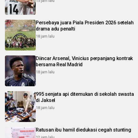
15 jam lalu
Persebaya juara Piala Presiden 2026 setelah
drama adu penalti
18 jam lalu
Diincar Arsenal, Vinicius perpanjang kontrak
bersama Real Madrid
18 jam lalu
995 senjata api ditemukan di sekolah swasta
di Jaksel
18 jam lalu
Ratusan ibu hamil diedukasi cegah stunting
12 jam lalu