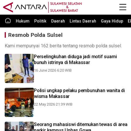
Hukum
Politik
Daerah
Lintas Daerah
Gaya Hidup
E
Resmob Polda Sulsel
Kami mempunyai 162 berita tentang resmob polda sulsel.
Perselingkuhan diduga jadi motif suami
bunuh istrinya di Makassar
16 June 2026 6:20 WIB
Polisi ungkap pelaku pembunuhan wanita di
wisma Makassar
22 May 2026 21:39 WIB
Seorang mahasiswi ditemukan tewas di area
parkir kampus Unhas Gowa