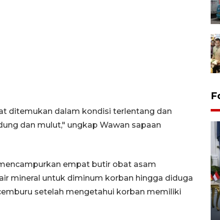
F
ihat ditemukan dalam kondisi terlentang dan
hidung dan mulut," ungkap Wawan sapaan
ah mencampurkan empat butir obat asam
ir mineral untuk diminum korban hingga diduga
FOTO - Kirab memperingati
 cemburu setelah mengetahui korban memiliki
HUT ke-80 Raja Keraton
Yogyakarta