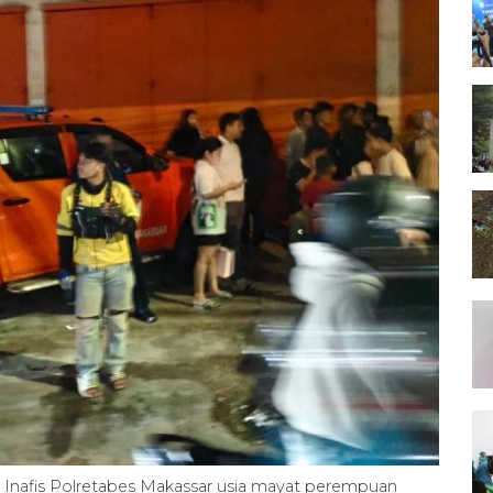
m Inafis Polretabes Makassar usia mayat perempuan