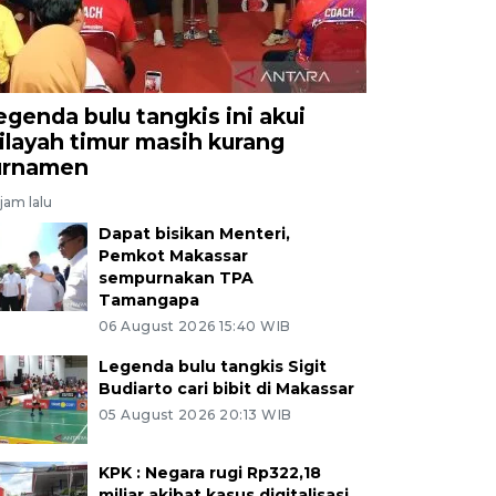
egenda bulu tangkis ini akui
ilayah timur masih kurang
urnamen
jam lalu
Dapat bisikan Menteri,
Pemkot Makassar
sempurnakan TPA
Tamangapa
06 August 2026 15:40 WIB
Legenda bulu tangkis Sigit
Budiarto cari bibit di Makassar
05 August 2026 20:13 WIB
KPK : Negara rugi Rp322,18
miliar akibat kasus digitalisasi