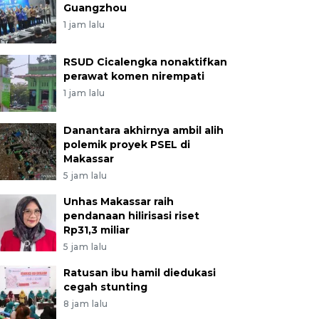
Guangzhou
1 jam lalu
RSUD Cicalengka nonaktifkan
perawat komen nirempati
1 jam lalu
Danantara akhirnya ambil alih
polemik proyek PSEL di
Makassar
5 jam lalu
Unhas Makassar raih
pendanaan hilirisasi riset
Rp31,3 miliar
5 jam lalu
Ratusan ibu hamil diedukasi
cegah stunting
8 jam lalu