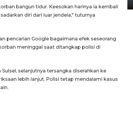
02 April 2026 12:51 WIB
rban bangun tidur. Keesokan harinya ia kembali
adarkan diri dari luar jendela," tuturnya
man pencarian Google bagaimana efek seseorang
korban meninggal saat ditangkap polisi di
ulsel, selanjutnya tersangka diserahkan ke
ksaan lebih lanjut. Polisi tetap mendalami kasus
ain.