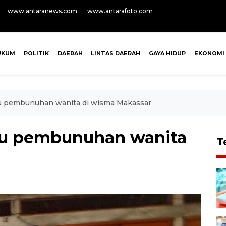
www.antaranews.com
www.antarafoto.com
UKUM
POLITIK
DAERAH
LINTAS DAERAH
GAYA HIDUP
EKONOMI
ku pembunuhan wanita di wisma Makassar
aku pembunuhan wanita
T