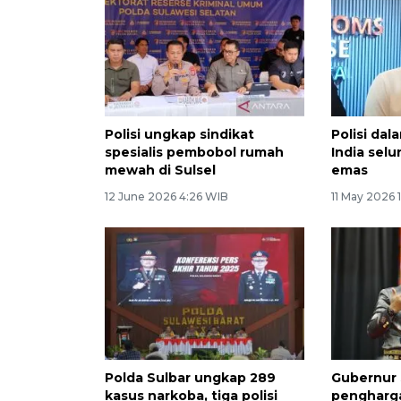
Polisi ungkap sindikat
Polisi da
spesialis pembobol rumah
India sel
mewah di Sulsel
emas
12 June 2026 4:26 WIB
11 May 2026 
Polda Sulbar ungkap 289
Gubernur 
kasus narkoba, tiga polisi
pengharga