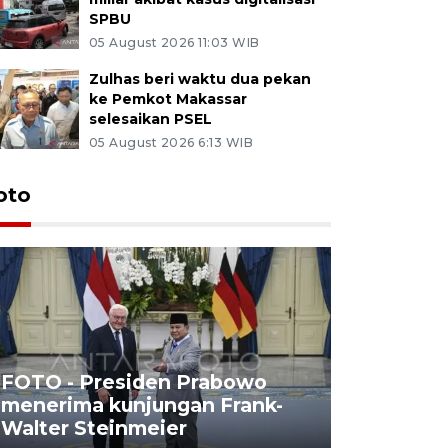
SPBU
05 August 2026 11:03 WIB
Zulhas beri waktu dua pekan
ke Pemkot Makassar
selesaikan PSEL
05 August 2026 6:13 WIB
oto
FOTO - Presiden Prabowo
menerima kunjungan Frank-
FOTO - H
Walter Steinmeier
di Sulbar