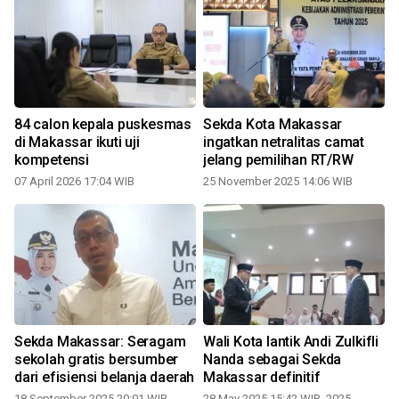
a
84 calon kepala puskesmas
Sekda Kota Makassar
di Makassar ikuti uji
ingatkan netralitas camat
kompetensi
jelang pemilihan RT/RW
07 April 2026 17:04 WIB
25 November 2025 14:06 WIB
1
Sekda Makassar: Seragam
Wali Kota lantik Andi Zulkifli
sekolah gratis bersumber
Nanda sebagai Sekda
dari efisiensi belanja daerah
Makassar definitif
18 September 2025 20:01 WIB
28 May 2025 15:42 WIB, 2025
2