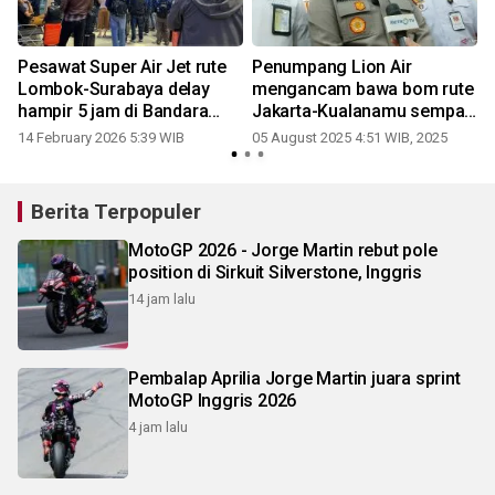
Pesawat Super Air Jet rute
Penumpang Lion Air
Lombok-Surabaya delay
mengancam bawa bom rute
hampir 5 jam di Bandara
Jakarta-Kualanamu sempat
Lombok
diamankan di Merauke
14 February 2026 5:39 WIB
05 August 2025 4:51 WIB, 2025
0
Berita Terpopuler
MotoGP 2026 - Jorge Martin rebut pole
position di Sirkuit Silverstone, Inggris
14 jam lalu
Pembalap Aprilia Jorge Martin juara sprint
MotoGP Inggris 2026
4 jam lalu