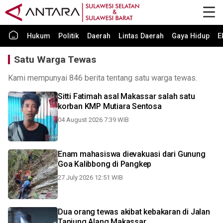
Hukum
Politik
Daerah
Lintas Daerah
Gaya Hidup
E
Satu Warga Tewas
Kami mempunyai 846 berita tentang satu warga tewas.
Sitti Fatimah asal Makassar salah satu
korban KMP Mutiara Sentosa
04 August 2026 7:39 WIB
Enam mahasiswa dievakuasi dari Gunung
Goa Kalibbong di Pangkep
27 July 2026 12:51 WIB
Dua orang tewas akibat kebakaran di Jalan
Tanjung Alang Makassar