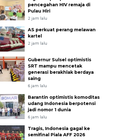
pencegahan HIV remaja di
Pulau Hiri
2 jam lalu
AS perkuat perang melawan
kartel
2 jam lalu
Gubernur Sulsel optimistis
SRT mampu mencetak
generasi berakhlak berdaya
saing
6 jam lalu
Barantin optimistis komoditas
udang Indonesia berpotensi
jadi nomor 1 dunia
6 jam lalu
Tragis, Indonesia gagal ke
semifinal Piala AFF 2026