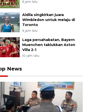
6 jam lalu
Aldila singkirkan juara
Wimbledon untuk melaju di
Toronto
6 jam lalu
Laga persahabatan, Bayern
Muenchen taklukkan Aston
Villa 2-1
10 jam lalu
op News