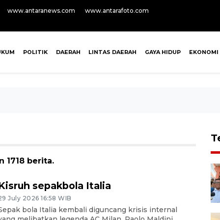
www.antaranews.com
www.antarafoto.com
UKUM
POLITIK
DAERAH
LINTAS DAERAH
GAYA HIDUP
EKONOMI
T
 1718 berita.
Kisruh sepakbola Italia
29 July 2026 16:58 WIB
Sepak bola Italia kembali diguncang krisis internal
yang melibatkan legenda AC Milan, Paolo Maldini.