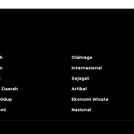
h
Olahraga
m
Internasional
k
Sejagat
s Daerah
Artikel
Hidup
Ekonomi Wisata
omi
Nasional