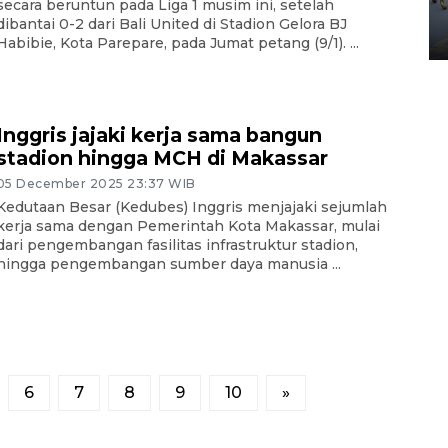
secara beruntun pada Liga 1 musim ini, setelah
Yogyakarta
dibantai 0-2 dari Bali United di Stadion Gelora BJ
02 April 2026 12:51 WIB
Habibie, Kota Parepare, pada Jumat petang (9/1). ...
Inggris jajaki kerja sama bangun
stadion hingga MCH di Makassar
05 December 2025 23:37 WIB
Kedutaan Besar (Kedubes) Inggris menjajaki sejumlah
kerja sama dengan Pemerintah Kota Makassar, mulai
dari pengembangan fasilitas infrastruktur stadion,
hingga pengembangan sumber daya manusia ...
6
7
8
9
10
»