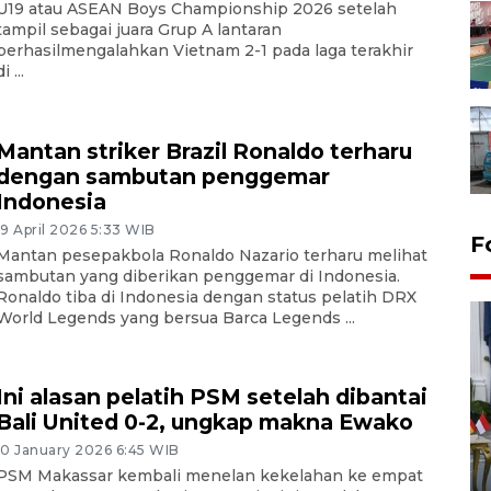
U19 atau ASEAN Boys Championship 2026 setelah
tampil sebagai juara Grup A lantaran
berhasilmengalahkan Vietnam 2-1 pada laga terakhir
i ...
Mantan striker Brazil Ronaldo terharu
dengan sambutan penggemar
Indonesia
19 April 2026 5:33 WIB
F
Mantan pesepakbola Ronaldo Nazario terharu melihat
sambutan yang diberikan penggemar di Indonesia.
Ronaldo tiba di Indonesia dengan status pelatih DRX
World Legends yang bersua Barca Legends ...
Ini alasan pelatih PSM setelah dibantai
Bali United 0-2, ungkap makna Ewako
FOTO - Kirab memperingati
10 January 2026 6:45 WIB
HUT ke-80 Raja Keraton
PSM Makassar kembali menelan kekelahan ke empat