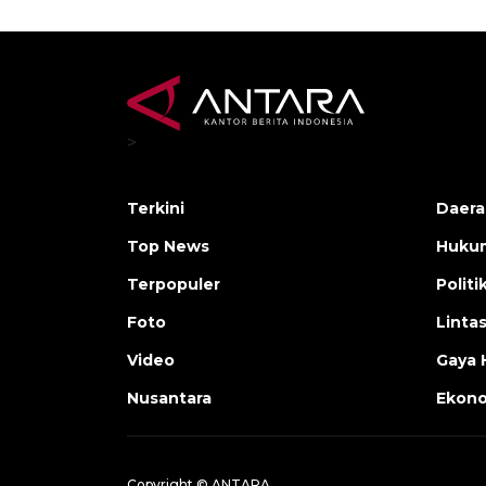
>
Terkini
Daera
Top News
Huku
Terpopuler
Politi
Foto
Linta
Video
Gaya 
Nusantara
Ekon
Copyright © ANTARA