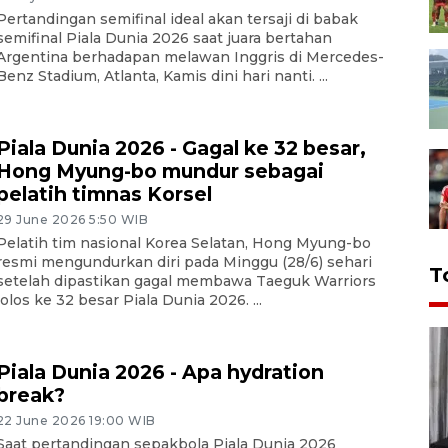
Pertandingan semifinal ideal akan tersaji di babak
semifinal Piala Dunia 2026 saat juara bertahan
Argentina berhadapan melawan Inggris di Mercedes-
Benz Stadium, Atlanta, Kamis dini hari nanti. ...
Piala Dunia 2026 - Gagal ke 32 besar,
Hong Myung-bo mundur sebagai
pelatih timnas Korsel
29 June 2026 5:50 WIB
Pelatih tim nasional Korea Selatan, Hong Myung-bo
resmi mengundurkan diri pada Minggu (28/6) sehari
T
setelah dipastikan gagal membawa Taeguk Warriors
lolos ke 32 besar Piala Dunia 2026. ...
Piala Dunia 2026 - Apa hydration
break?
22 June 2026 19:00 WIB
Saat pertandingan sepakbola Piala Dunia 2026