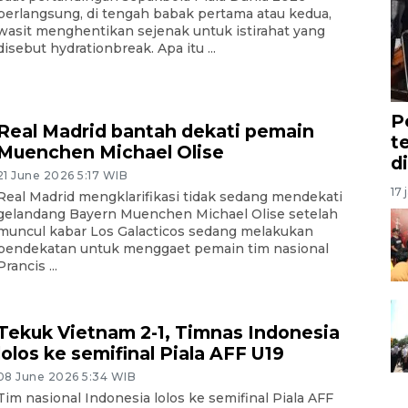
berlangsung, di tengah babak pertama atau kedua,
wasit menghentikan sejenak untuk istirahat yang
disebut hydrationbreak. Apa itu ...
P
Real Madrid bantah dekati pemain
t
Muenchen Michael Olise
d
21 June 2026 5:17 WIB
17 
Real Madrid mengklarifikasi tidak sedang mendekati
gelandang Bayern Muenchen Michael Olise setelah
muncul kabar Los Galacticos sedang melakukan
pendekatan untuk menggaet pemain tim nasional
Prancis ...
Tekuk Vietnam 2-1, Timnas Indonesia
lolos ke semifinal Piala AFF U19
08 June 2026 5:34 WIB
Tim nasional Indonesia lolos ke semifinal Piala AFF