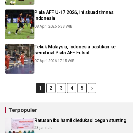
Piala AFF U-17 2026, ini skuad timnas
Indonesia
08 April 2026 6:33 WIB
Tekuk Malaysia, Indonesia pastikan ke
semifinal Piala AFF Futsal
07 April 2026 17:15 WIB
1
2
3
4
5
Terpopuler
Ratusan ibu hamil diedukasi cegah stunting
23 jam lalu