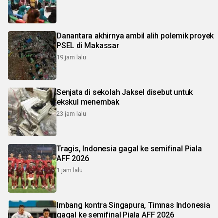
Danantara akhirnya ambil alih polemik proyek
PSEL di Makassar
19 jam lalu
Senjata di sekolah Jaksel disebut untuk
ekskul menembak
23 jam lalu
Tragis, Indonesia gagal ke semifinal Piala
AFF 2026
1 jam lalu
Imbang kontra Singapura, Timnas Indonesia
gagal ke semifinal Piala AFF 2026