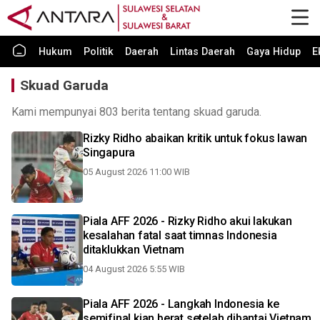
Hukum
Politik
Daerah
Lintas Daerah
Gaya Hidup
E
Skuad Garuda
Kami mempunyai 803 berita tentang skuad garuda.
Rizky Ridho abaikan kritik untuk fokus lawan
Singapura
05 August 2026 11:00 WIB
Piala AFF 2026 - Rizky Ridho akui lakukan
kesalahan fatal saat timnas Indonesia
ditaklukkan Vietnam
04 August 2026 5:55 WIB
Piala AFF 2026 - Langkah Indonesia ke
semifinal kian berat setelah dibantai Vietnam