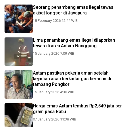
Seorang penambang emas ilegal tewas
akibat longsor di Jayapura
18 February 2026 12:44 WIB
Lima penambang emas ilegal dilaporkan
tewas di area Antam Nanggung
15 January 2026 7:09 WIB
Antam pastikan pekerja aman setelah
kejadian asap berkadar gas beracun di
tambang Pongkor
15 January 2026 4:30 WIB
Harga emas Antam tembus Rp2,549 juta per
gram pada Rabu
07 January 2026 11:38 WIB