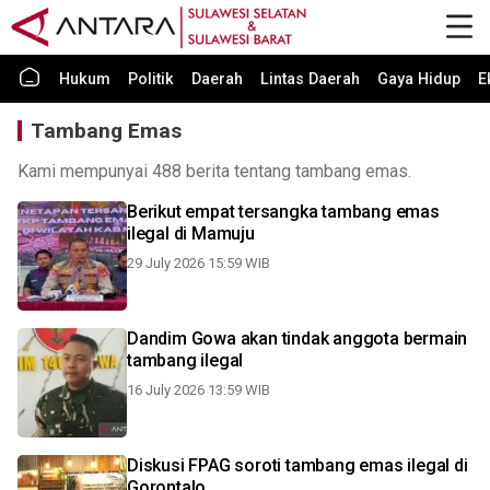
Hukum
Politik
Daerah
Lintas Daerah
Gaya Hidup
E
Tambang Emas
Kami mempunyai 488 berita tentang tambang emas.
Berikut empat tersangka tambang emas
ilegal di Mamuju
29 July 2026 15:59 WIB
Dandim Gowa akan tindak anggota bermain
tambang ilegal
16 July 2026 13:59 WIB
Diskusi FPAG soroti tambang emas ilegal di
Gorontalo