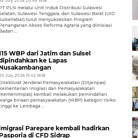
24 July 2026 20:49 WIB
PT PLN melalui Unit Induk Distribusi Sulawesi
Selatan, Sulawesi Tenggara, dan Sulawesi Barat (UID
Sulselrabar) turut menyukseskan Program
Penanganan Akses Reforma Agraria yang diinisiasi
Badan ...
115 WBP dari Jatim dan Sulsel
dipindahkan ke Lapas
Nusakambangan
20 July 2026 15:42 WIB
Direktorat Jenderal Pemasyarakatan (Ditjenpas)
Kementerian Imigrasi dan Pemasyarakatan
(Kemenimipas) kembali melakukan pemindahan
warga binaan pemasyarakatan (WBP) kategori risiko
tinggi ke Lembaga ...
Imigrasi Parepare kembali hadirkan
Pasporia di CFD Sidrap