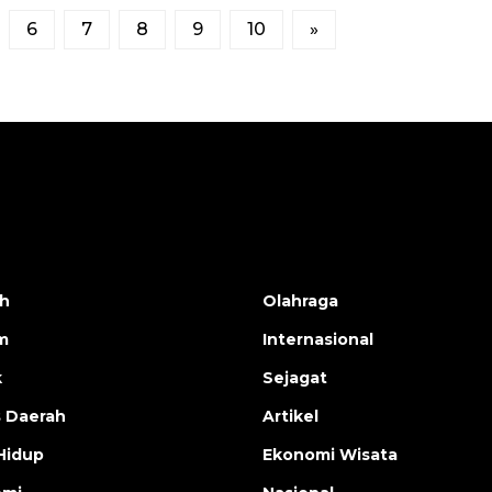
6
7
8
9
10
»
h
Olahraga
m
Internasional
k
Sejagat
s Daerah
Artikel
Hidup
Ekonomi Wisata