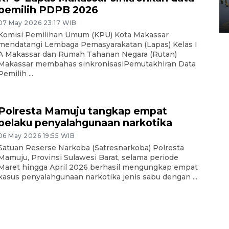
Yogyakarta
pemilih PDPB 2026
02 April 2026 12:51 WIB
07 May 2026 23:17 WIB
Komisi Pemilihan Umum (KPU) Kota Makassar
mendatangi Lembaga Pemasyarakatan (Lapas) Kelas I
A Makassar dan Rumah Tahanan Negara (Rutan)
Makassar membahas sinkronisasiPemutakhiran Data
Pemilih ...
Polresta Mamuju tangkap empat
pelaku penyalahgunaan narkotika
06 May 2026 19:55 WIB
Satuan Reserse Narkoba (Satresnarkoba) Polresta
Mamuju, Provinsi Sulawesi Barat, selama periode
Maret hingga April 2026 berhasil mengungkap empat
kasus penyalahgunaan narkotika jenis sabu dengan ...