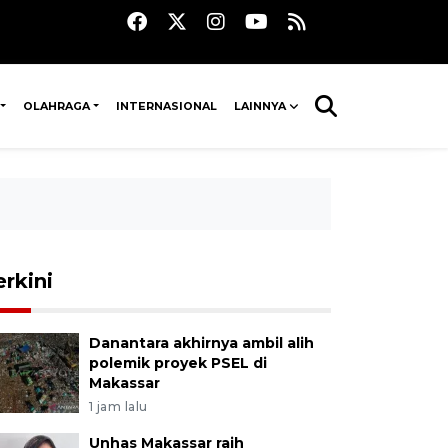
OLAHRAGA
INTERNASIONAL
LAINNYA
erkini
Danantara akhirnya ambil alih
polemik proyek PSEL di
Makassar
1 jam lalu
Unhas Makassar raih