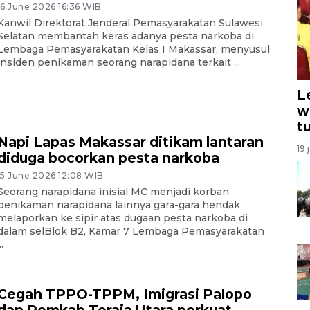
16 June 2026 16:36 WIB
Kanwil Direktorat Jenderal Pemasyarakatan Sulawesi
Selatan membantah keras adanya pesta narkoba di
Lembaga Pemasyarakatan Kelas I Makassar, menyusul
insiden penikaman seorang narapidana terkait ...
L
w
t
Napi Lapas Makassar ditikam lantaran
19 
diduga bocorkan pesta narkoba
15 June 2026 12:08 WIB
Seorang narapidana inisial MC menjadi korban
penikaman narapidana lainnya gara-gara hendak
melaporkan ke sipir atas dugaan pesta narkoba di
dalam selBlok B2, Kamar 7 Lembaga Pemasyarakatan
..
Cegah TPPO-TPPM, Imigrasi Palopo