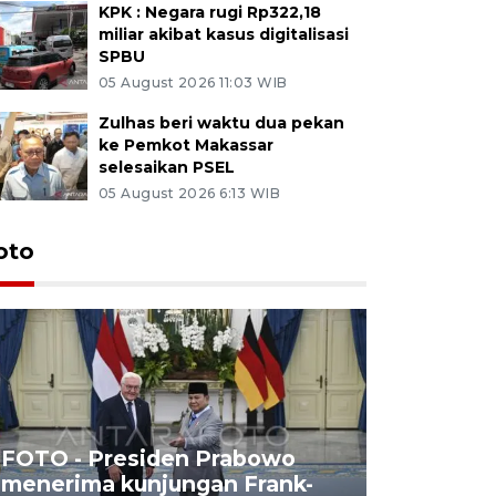
KPK : Negara rugi Rp322,18
miliar akibat kasus digitalisasi
SPBU
05 August 2026 11:03 WIB
Zulhas beri waktu dua pekan
ke Pemkot Makassar
selesaikan PSEL
05 August 2026 6:13 WIB
oto
FOTO - Presiden Prabowo
menerima kunjungan Frank-
FOTO - H