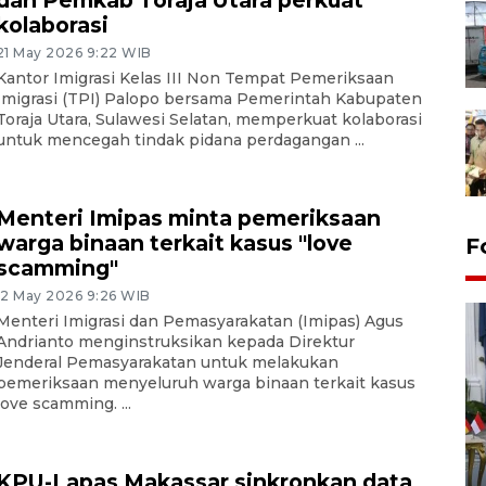
dan Pemkab Toraja Utara perkuat
kolaborasi
21 May 2026 9:22 WIB
Kantor Imigrasi Kelas III Non Tempat Pemeriksaan
Imigrasi (TPI) Palopo bersama Pemerintah Kabupaten
Toraja Utara, Sulawesi Selatan, memperkuat kolaborasi
untuk mencegah tindak pidana perdagangan ...
Menteri Imipas minta pemeriksaan
warga binaan terkait kasus "love
F
scamming"
12 May 2026 9:26 WIB
Menteri Imigrasi dan Pemasyarakatan (Imipas) Agus
Andrianto menginstruksikan kepada Direktur
Jenderal Pemasyarakatan untuk melakukan
pemeriksaan menyeluruh warga binaan terkait kasus
love scamming. ...
FOTO - Kirab memperingati
HUT ke-80 Raja Keraton
KPU-Lapas Makassar sinkronkan data