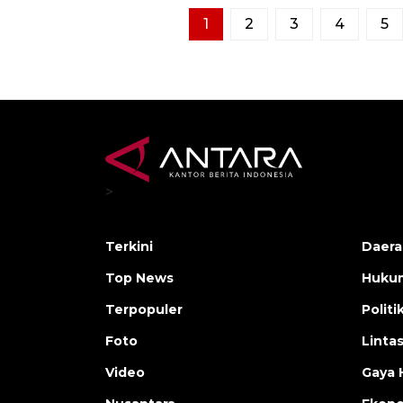
1
2
3
4
5
>
Terkini
Daera
Top News
Huku
Terpopuler
Politi
Foto
Linta
Video
Gaya 