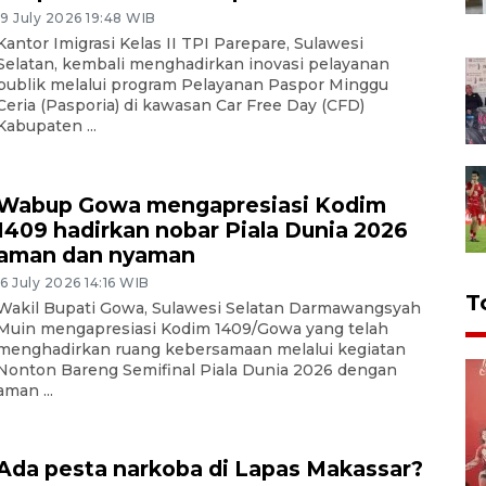
19 July 2026 19:48 WIB
Kantor Imigrasi Kelas II TPI Parepare, Sulawesi
Selatan, kembali menghadirkan inovasi pelayanan
publik melalui program Pelayanan Paspor Minggu
Ceria (Pasporia) di kawasan Car Free Day (CFD)
Kabupaten ...
Wabup Gowa mengapresiasi Kodim
1409 hadirkan nobar Piala Dunia 2026
aman dan nyaman
16 July 2026 14:16 WIB
T
Wakil Bupati Gowa, Sulawesi Selatan Darmawangsyah
Muin mengapresiasi Kodim 1409/Gowa yang telah
menghadirkan ruang kebersamaan melalui kegiatan
Nonton Bareng Semifinal Piala Dunia 2026 dengan
aman ...
Ada pesta narkoba di Lapas Makassar?