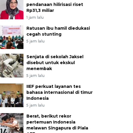
pendanaan hilirisasi riset
Rp31,3 miliar
1 jam lalu
Ratusan ibu hamil diedukasi
cegah stunting
5 jam lalu
Senjata di sekolah Jaksel
disebut untuk ekskul
menembak
5 jam lalu
IIEF perkuat layanan tes
bahasa internasional di timur
Indonesia
5 jam lalu
Berat, berikut rekor
pertemuan Indonesia
melawan Singapura di Piala