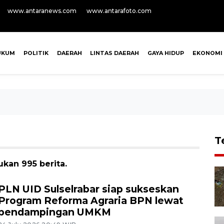
www.antaranews.com
www.antarafoto.com
UKUM
POLITIK
DAERAH
LINTAS DAERAH
GAYA HIDUP
EKONOMI
T
kan 995 berita.
PLN UID Sulselrabar siap sukseskan
Program Reforma Agraria BPN lewat
pendampingan UMKM