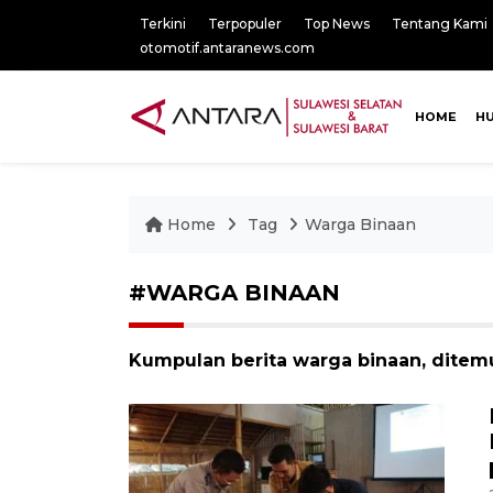
Terkini
Terpopuler
Top News
Tentang Kami
otomotif.antaranews.com
HOME
H
Home
Tag
Warga Binaan
#WARGA BINAAN
Kumpulan berita warga binaan, ditemu