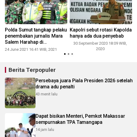
Polda Sumut tangkap pelaku
Kapolri sebut rotasi Kapolda
penembakan jurnalis Mara
hanya ada dua penyebab
Salem Harahap di
30 September 2020 18:09 WIB,
Simalungun
2020
24 June 2021 16:41 WIB, 2021
Berita Terpopuler
Persebaya juara Piala Presiden 2026 setelah
drama adu penalti
43 menit lalu
Dapat bisikan Menteri, Pemkot Makassar
sempurnakan TPA Tamangapa
14 jam lalu