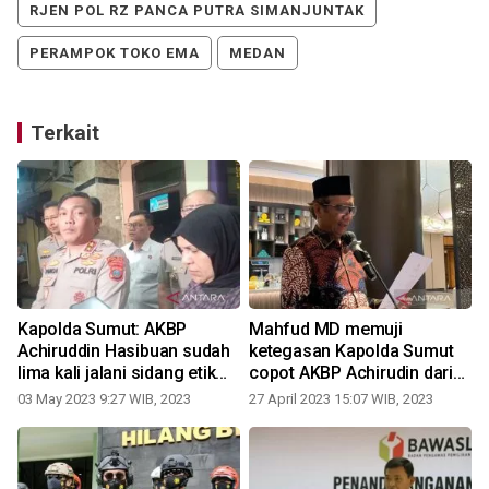
RJEN POL RZ PANCA PUTRA SIMANJUNTAK
PERAMPOK TOKO EMA
MEDAN
Terkait
Kapolda Sumut: AKBP
Mahfud MD memuji
Achiruddin Hasibuan sudah
ketegasan Kapolda Sumut
lima kali jalani sidang etik
copot AKBP Achirudin dari
pada kasus berbeda
jabatannya
03 May 2023 9:27 WIB, 2023
27 April 2023 15:07 WIB, 2023