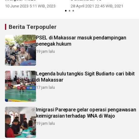
1
10 June 2023 5:11 WIB, 2023
28 April 2021 22:45 WIB, 2021
Berita Terpopuler
PSEL di Makassar masuk pendampingan
penegak hukum
19 jam lalu
Legenda bulu tangkis Sigit Budiarto cari bibit
di Makassar
17 jam lalu
Imigrasi Parepare gelar operasi pengawasan
keimigrasian terhadap WNA di Wajo
19 jam lalu