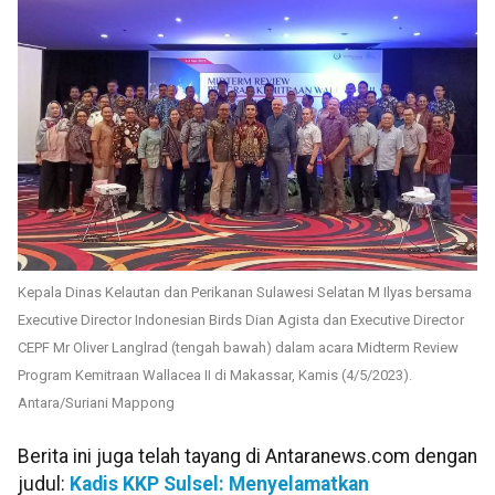
Kepala Dinas Kelautan dan Perikanan Sulawesi Selatan M Ilyas bersama
Executive Director Indonesian Birds Dian Agista dan Executive Director
CEPF Mr Oliver Langlrad (tengah bawah) dalam acara Midterm Review
Program Kemitraan Wallacea II di Makassar, Kamis (4/5/2023).
Antara/Suriani Mappong
Berita ini juga telah tayang di Antaranews.com dengan
judul:
Kadis KKP Sulsel: Menyelamatkan