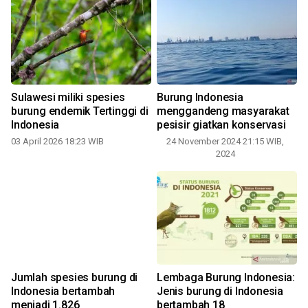
Sulawesi miliki spesies
Burung Indonesia
burung endemik Tertinggi di
menggandeng masyarakat
Indonesia
pesisir giatkan konservasi
03 April 2026 18:23 WIB
24 November 2024 21:15 WIB,
2
2024
Jumlah spesies burung di
Lembaga Burung Indonesia:
Indonesia bertambah
Jenis burung di Indonesia
menjadi 1.826
bertambah 18