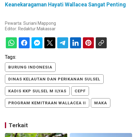
Keanekaragaman Hayati Wallacea Sangat Penting
Pewarta: Suriani Mappong
Editor:
Redaktur Makassar
Tags:
BURUNG INDONESIA
DINAS KELAUTAN DAN PERIKANAN SULSEL
KADIS KKP SULSEL M ILYAS
CEPF
PROGRAM KEMITRAAN WALLACEA II
MAKA
Terkait