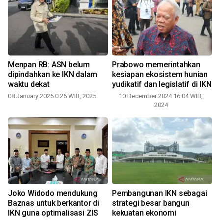
Menpan RB: ASN belum
Prabowo memerintahkan
dipindahkan ke IKN dalam
kesiapan ekosistem hunian
waktu dekat
yudikatif dan legislatif di IKN
08 January 2025 0:26 WIB, 2025
10 December 2024 16:04 WIB,
2024
Joko Widodo mendukung
Pembangunan IKN sebagai
Baznas untuk berkantor di
strategi besar bangun
IKN guna optimalisasi ZIS
kekuatan ekonomi