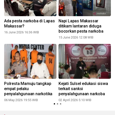
Ada pesta narkoba di Lapas
Napi Lapas Makassar
s
Makassar?
ditikam lantaran diduga
bocorkan pesta narkoba
16 June 2026 16:36 WIB
15 June 2026 12:08 WIB
p
Polresta Mamuju tangkap
Kejati Sulsel edukasi siswa
n
empat pelaku
terkait sanksi
penyalahgunaan narkotika
penyalahgunaan narkoba
06 May 2026 19:55 WIB
02 April 2026 5:10 WIB