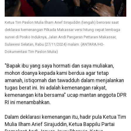
Ketua Tim Paslon Mulia Ilham Arief Sirajuddin (tengah) berorasi saat
deklarasi kemenangan Pilkada Makassar versi hitung cepat lembaga
survei di Posko Induknya, Jalan Andi Pangeran Pettarani Makassar,
Sulawesi Selatan, Rabu (27/11/2024) malam. (ANTARA/HO-
Dokumentasi Tim Paslon Mulia)
"Bapak ibu yang saya hormati dan saya muliakan,
mohon doanya kepada kami berdua agar tetap
amanah, istiqomah dan tawadduh dalam menjalankan
tugas berat ini. Ini adalah kemenangan rakyat,
kemenangan kita bersama" ucap mantan anggota DPR
RI ini menambahkan.
Dalam deklarasi kemenangan itu, hadir pula Ketua Tim
Mulia Ilham Arief Sirajuddin, Ketua Bappilu Partai