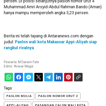
persen. Di posisi selanjutnya paslon nomor urut 4
Muhammad Amri Arsyid-Abdul Rahman Bando (Aman)
hanya mampu memperoleh angka 3,23 persen.
Berita ini telah tayang di Antaranews.com dengan
judul:
Paslon wali kota Makassar Appi-Aliyah siap
rangkul rivalnya
Pewarta: M Darwin Fatir
Editor:
Anwar Maga
Tags:
PASLON MULIA
PASLON NOMOR URUT 2
APPI-ALIYAH
PASANGAN CALON WALI KOTA