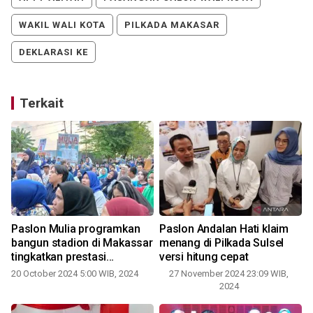
WAKIL WALI KOTA
PILKADA MAKASAR
DEKLARASI KE
Terkait
Paslon Mulia programkan
Paslon Andalan Hati klaim
bangun stadion di Makassar
menang di Pilkada Sulsel
n
tingkatkan prestasi
versi hitung cepat
olahraga
20 October 2024 5:00 WIB, 2024
27 November 2024 23:09 WIB,
2024