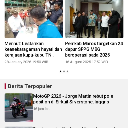
Menhut: Lestarikan
Pemkab Maros targetkan 24
u
keanekaragaman hayati dan
dapur SPPG MBG
kerajaan kupu-kupu TN
beroperasi pada 2025
1
Bantimurung Bulusaraung
28 January 2026 19:50 WIB
16 August 2025 17:52 WIB
Berita Terpopuler
MotoGP 2026 - Jorge Martin rebut pole
position di Sirkuit Silverstone, Inggris
16 jam lalu