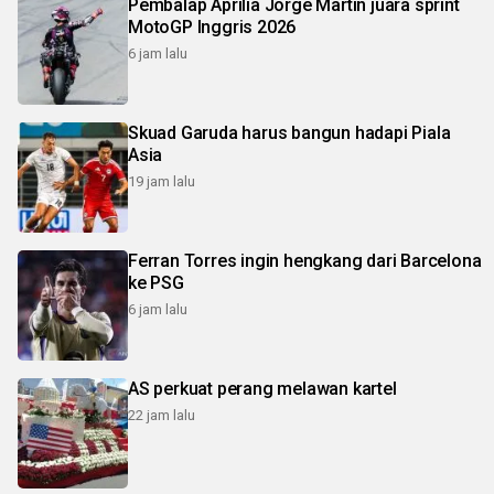
Pembalap Aprilia Jorge Martin juara sprint
MotoGP Inggris 2026
6 jam lalu
Skuad Garuda harus bangun hadapi Piala
Asia
19 jam lalu
Ferran Torres ingin hengkang dari Barcelona
ke PSG
6 jam lalu
AS perkuat perang melawan kartel
22 jam lalu