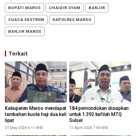
BUPATI MAROS
CHAIDIR SYAM
BANJIR
CUACA EKSTREM
KAPOLRES MAROS
BANJIR MAROS
Terkait
Kabupaten Maros mendapat
184 pemondokan disiapkan
tambahan kuota haji dua kali
untuk 1.392 kafilah MTQ
lipat
Sulsel
01 May 2026 6:11 WIB
11 April 2026 7:55 WIB
2