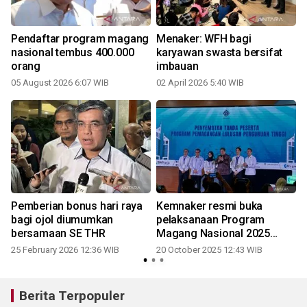
Pendaftar program magang
Menaker: WFH bagi
nasional tembus 400.000
karyawan swasta bersifat
orang
imbauan
05 August 2026 6:07 WIB
02 April 2026 5:40 WIB
Pemberian bonus hari raya
Kemnaker resmi buka
bagi ojol diumumkan
pelaksanaan Program
bersamaan SE THR
Magang Nasional 2025
tahap I
25 February 2026 12:36 WIB
20 October 2025 12:43 WIB
2
Berita Terpopuler