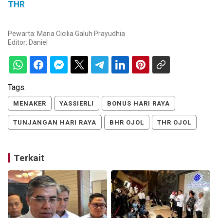
THR
Pewarta: Maria Cicilia Galuh Prayudhia
Editor:
Daniel
Tags:
MENAKER
YASSIERLI
BONUS HARI RAYA
TUNJANGAN HARI RAYA
BHR OJOL
THR OJOL
Terkait