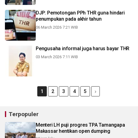
DJP: Pemotongan PPh THR guna hindari
penumpukan pada akhir tahun
06 March 2026 7:21 WIB
Pengusaha informal juga harus bayar THR
03 March 2026 7:11 WIB
1
2
3
4
5
Terpopuler
Menteri LH puji progres TPA Tamangapa
Makassar hentikan open dumping